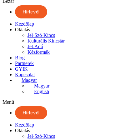
Bezár
Hírlevél
Kezdőlap
Oktatás
Jel-Szó-Kincs
Kulturális Kincstár
Jel-Adó
Kézformák
Blog
Partnerek
GYIK
Kapcsolat
Magyar
Magyar
English
Menü
Hírlevél
Kezdőlap
Oktatás
Jel-Szó-Kincs