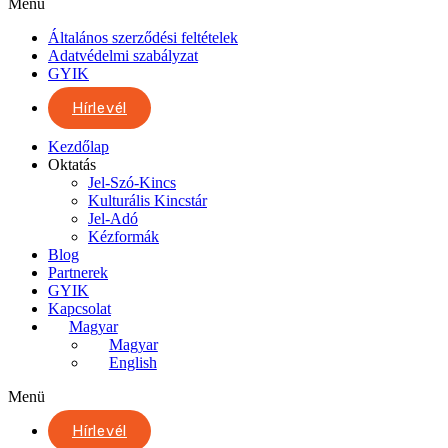
Menü
Általános szerződési feltételek
Adatvédelmi szabályzat
GYIK
Hírlevél
Kezdőlap
Oktatás
Jel-Szó-Kincs
Kulturális Kincstár
Jel-Adó
Kézformák
Blog
Partnerek
GYIK
Kapcsolat
Magyar
Magyar
English
Menü
Hírlevél