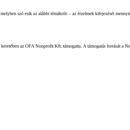
 melyben szó esik az alábbi témákról: – az érzelmek kifejezését mennyir
am keretében az OFA Nonprofit Kft. támogatta. A támogatás forrását a Nem