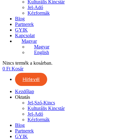
Kulturális Kincstár
Jel-Adó
Kézformák
Blog
Partnerek
GYIK
Kapcsolat
Magyar
Magyar
English
Nincs termék a kosárban.
0
Ft
Kosár
Hírlevél
Kezdőlap
Oktatás
Jel-Szó-Kincs
Kulturális Kincstár
Jel-Adó
Kézformák
Blog
Partnerek
GYIK