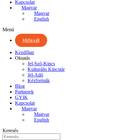
Kapcsolat
Magyar
Magyar
English
Menü
Hírlevél
Kezdőlap
Oktatás
Jel-Szó-Kincs
Kulturális Kincstár
Jel-Adó
Kézformák
Blog
Partnerek
GYIK
Kapcsolat
Magyar
Magyar
English
Keresés