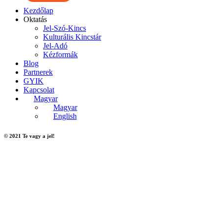
Kezdőlap
Oktatás
Jel-Szó-Kincs
Kulturális Kincstár
Jel-Adó
Kézformák
Blog
Partnerek
GYIK
Kapcsolat
Magyar
Magyar
English
© 2021 Te vagy a jel!