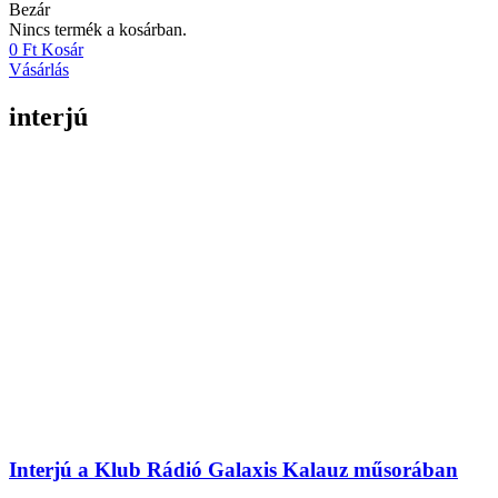
Bezár
Nincs termék a kosárban.
0
Ft
Kosár
Vásárlás
interjú
Interjú a Klub Rádió Galaxis Kalauz műsorában