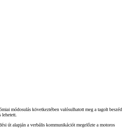
tómiai módosulás következtében valósulhatott meg a tagolt beszéd
lehetett.
lődési út alapján a verbális kommunikációt megelőzte a motoros