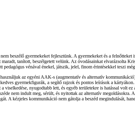
nem beszélő gyermekeket fejlesztünk. A gyermekeket és a felnőtteket is e
t maradt, tanított, beszélgetett velünk. Az óvodásainkat elvarázsolta Kri
tt pedagógus vénával énekel, játszik, jelel, finom érintésekkel teszi mé
ap használjuk az egyéni AAK-s (augmentatív és alternatív kommunikáció
 kedves gyermekfigurák, a segítő rajzok és pontos leírások a kártyákon.
a viselkedése, nyugodtabb lett, és egyéb területekre is hatással volt ez a
beszéde nem indult meg, sérült, és nyitottak az alternatív megoldások
 magát. A kézjeles kommunikáció nem gátolja a beszéd megindulását, han