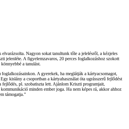
lvarázsolta. Nagyon sokat tanultunk tőle a jelelésről, a kézjeles
szti jelenléte. A figyelemzavaros, 20 perces foglalkozáshoz szokott
g könnyebbé a tanulást.
) foglalkozásainkon. A gyerekek, ha meglátják a kártyacsomagot,
 Egy kislány a csoportban a kártyahasználat óta ugrásszerű fejlődést
 fejlődés, pl. szobatiszta lett. Ajánlom Kriszti programjait,
ra. A kommunikáció minden ember joga. Ha nem képes rá, akkor ahhoz
em támogatja.”