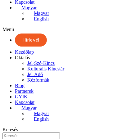
Kapcsolat
Magyar
Magyar
English
Menü
Hírlevél
Kezdőlap
Oktatás
Jel-Szó-Kincs
Kulturális Kincstár
Jel-Adó
Kézformák
Blog
Partnerek
GYIK
Kapcsolat
Magyar
Magyar
English
Keresés