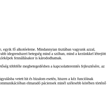
e, egyik fő alkotóeleme. Mindannyian tisztában vagyunk azzal,
lyabb idegrendszeri betegség mind a szóban, mind a kezünkkel létrejött
 kórképek fennállásakor is kárododhatnak.
etőség többféle megbetegedésben a kapcsolatteremtés fejlesztésére, az
yulásba vetett hit és bizalom esetén, hiszen a kéz funcióinak
a kommunikációban elmaradó páciensek minél szélesebb körében történő