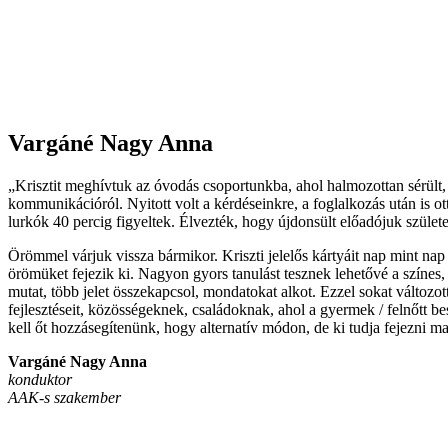
Vargáné Nagy Anna
„Krisztit meghívtuk az óvodás csoportunkba, ahol halmozottan sérült, 
kommunikációról. Nyitott volt a kérdéseinkre, a foglalkozás után is ot
lurkók 40 percig figyeltek. Élvezték, hogy újdonsült előadójuk születe
Örömmel várjuk vissza bármikor. Kriszti jelelős kártyáit nap mint n
örömüket fejezik ki. Nagyon gyors tanulást tesznek lehetővé a színes,
mutat, több jelet összekapcsol, mondatokat alkot. Ezzel sokat változott 
fejlesztéseit, közösségeknek, családoknak, ahol a gyermek / felnőtt 
kell őt hozzásegítenünk, hogy alternatív módon, de ki tudja fejezni
Vargáné Nagy Anna
konduktor
AAK-s szakember