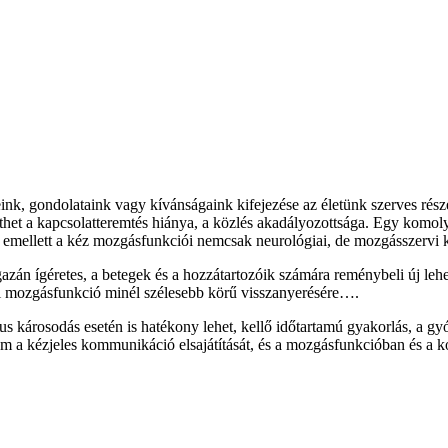
ink, gondolataink vagy kívánságaink kifejezése az életünk szerves rész
elenthet a kapcsolatteremtés hiánya, a közlés akadályozottsága. Egy komo
i, emellett a kéz mozgásfunkciói nemcsak neurológiai, de mozgásszervi
gazán ígéretes, a betegek és a hozzátartozóik számára reménybeli új leh
ori mozgásfunkció minél szélesebb körű visszanyerésére….
károsodás esetén is hatékony lehet, kellő időtartamú gyakorlás, a gyóg
lom a kézjeles kommunikáció elsajátítását, és a mozgásfunkcióban és 