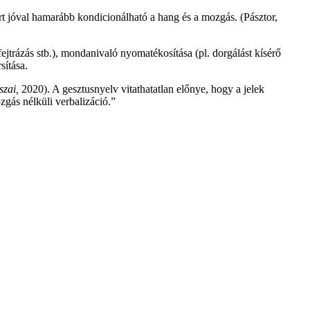
ért jóval hamarább kondicionálható a hang és a mozgás. (Pásztor,
fejtrázás stb.), mondanivaló nyomatékosítása (pl. dorgálást kísérő
sítása.
szai,
2020). A gesztusnyelv vitathatatlan előnye, hogy a jelek
zgás nélküli verbalizáció.”