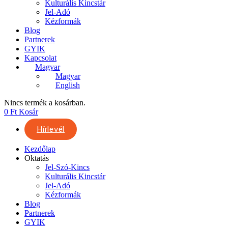
Kulturális Kincstár
Jel-Adó
Kézformák
Blog
Partnerek
GYIK
Kapcsolat
Magyar
Magyar
English
Nincs termék a kosárban.
0
Ft
Kosár
Hírlevél
Kezdőlap
Oktatás
Jel-Szó-Kincs
Kulturális Kincstár
Jel-Adó
Kézformák
Blog
Partnerek
GYIK