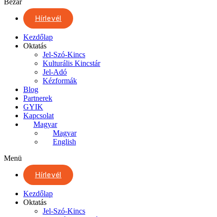
Bezár
Hírlevél
Kezdőlap
Oktatás
Jel-Szó-Kincs
Kulturális Kincstár
Jel-Adó
Kézformák
Blog
Partnerek
GYIK
Kapcsolat
Magyar
Magyar
English
Menü
Hírlevél
Kezdőlap
Oktatás
Jel-Szó-Kincs