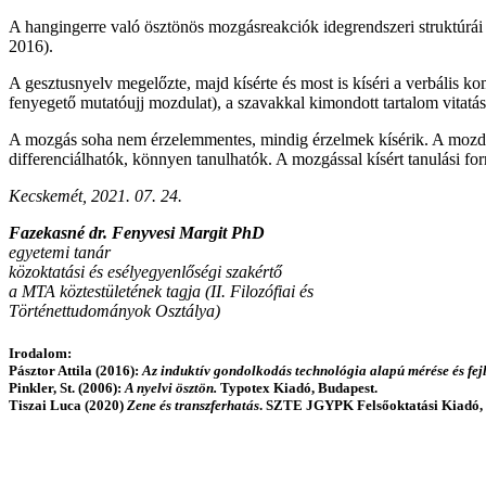
A hangingerre való ösztönös mozgásreakciók idegrendszeri struktúrái k
2016).
A gesztusnyelv megelőzte, majd kísérte és most is kíséri a verbális ko
fenyegető mutatóujj mozdulat), a szavakkal kimondott tartalom vitatás
A mozgás soha nem érzelemmentes, mindig érzelmek kísérik. A mozdul
differenciálhatók, könnyen tanulhatók. A mozgással kísért tanulási fo
Kecskemét, 2021. 07. 24.
Fazekasné dr. Fenyvesi Margit PhD
egyetemi tanár
közoktatási és esélyegyenlőségi szakértő
a MTA köztestületének tagja (II. Filozófiai és
Történettudományok Osztálya)
Irodalom:
Pásztor Attila (2016):
Az induktív gondolkodás technológia alapú mérése és fejl
Pinkler, St. (2006):
A nyelvi ösztön.
Typotex Kiadó, Budapest.
Tiszai Luca (2020)
Zene és transzferhatás
. SZTE JGYPK Felsőoktatási Kiadó, 