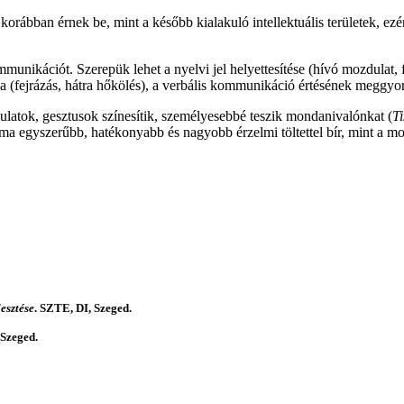
orábban érnek be, mint a később kialakuló intellektuális területek, ez
mmunikációt. Szerepük lehet a nyelvi jel helyettesítése (hívó mozdulat, 
a (fejrázás, hátra hőkölés), a verbális kommunikáció értésének meggyor
atok, gesztusok színesítik, személyesebbé teszik mondanivalónkat (
Ti
rma egyszerűbb, hatékonyabb és nagyobb érzelmi töltettel bír, mint a mo
esztése
. SZTE, DI, Szeged.
Szeged.