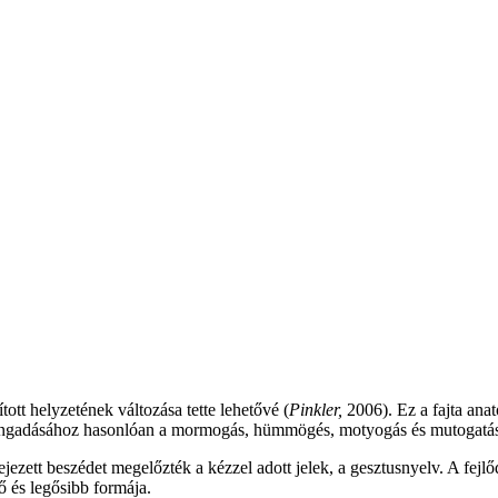
ott helyzetének változása tette lehetővé (
Pinkler,
2006). Ez a fajta ana
hangadásához hasonlóan a mormogás, hümmögés, motyogás és mutogatás 
jezett beszédet megelőzték a kézzel adott jelek, a gesztusnyelv. A fej
 és legősibb formája.