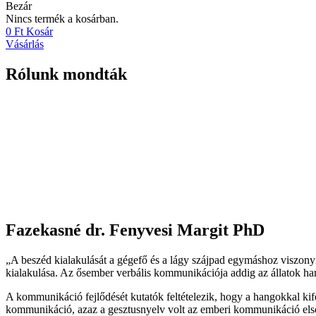
Bezár
Nincs termék a kosárban.
0
Ft
Kosár
Vásárlás
Rólunk mondták
Fazekasné dr. Fenyvesi Margit PhD
„A beszéd kialakulását a gégefő és a lágy szájpad egymáshoz viszonyít
kialakulása. Az ősember verbális kommunikációja addig az állatok 
A kommunikáció fejlődését kutatók feltételezik, hogy a hangokkal kife
kommunikáció, azaz a gesztusnyelv volt az emberi kommunikáció első