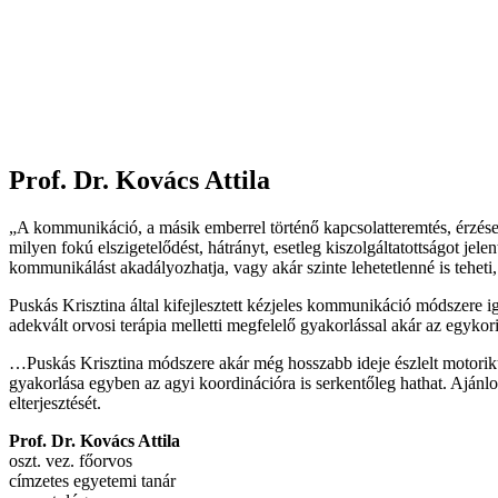
Prof. Dr. Kovács Attila
„A kommunikáció, a másik emberrel történő kapcsolatteremtés, érzése
milyen fokú elszigetelődést, hátrányt, esetleg kiszolgáltatottságot j
kommunikálást akadályozhatja, vagy akár szinte lehetetlenné is tehet
Puskás Krisztina által kifejlesztett kézjeles kommunikáció módszere i
adekvált orvosi terápia melletti megfelelő gyakorlással akár az egyk
…Puskás Krisztina módszere akár még hosszabb ideje észlelt motorikus 
gyakorlása egyben az agyi koordinációra is serkentőleg hathat. Aján
elterjesztését.
Prof. Dr. Kovács Attila
oszt. vez. főorvos
címzetes egyetemi tanár