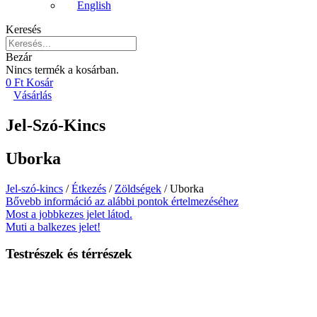
English
Keresés
Bezár
Nincs termék a kosárban.
0
Ft
Kosár
Vásárlás
Jel-Szó-Kincs
Uborka
Jel-szó-kincs
/
Étkezés
/
Zöldségek
/ Uborka
Bővebb információ az alábbi pontok értelmezéséhez
Most a jobbkezes jelet látod.
Muti a balkezes jelet!
Testrészek és térrészek