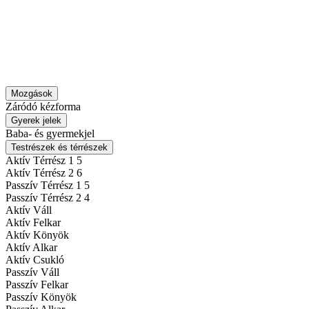
Mozgások
Záródó kézforma
Gyerek jelek
Baba- és gyermekjel
Testrészek és térrészek
Aktív Térrész 1
5
Aktív Térrész 2
6
Passzív Térrész 1
5
Passzív Térrész 2
4
Aktív Váll
Aktív Felkar
Aktív Könyök
Aktív Alkar
Aktív Csukló
Passzív Váll
Passzív Felkar
Passzív Könyök