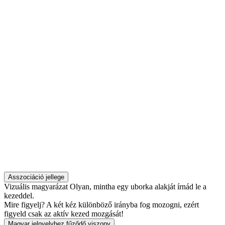
Asszociáció jellege
Vizuális magyarázat
Olyan, mintha egy uborka alakját írnád le a
kezeddel.
Mire figyelj?
A két kéz különböző irányba fog mozogni, ezért
figyeld csak az aktív kezed mozgását!
Magyar jelnyelvhez fűződő viszony