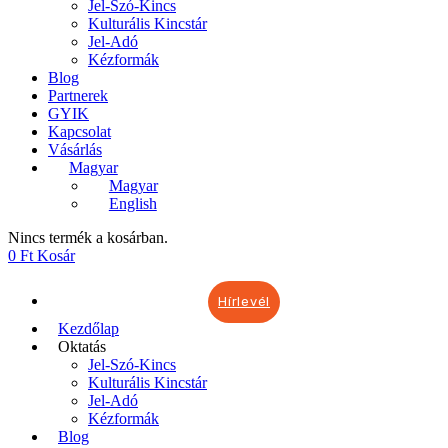
Jel-Szó-Kincs
Kulturális Kincstár
Jel-Adó
Kézformák
Blog
Partnerek
GYIK
Kapcsolat
Vásárlás
Magyar
Magyar
English
Nincs termék a kosárban.
0
Ft
Kosár
Hírlevél
Kezdőlap
Oktatás
Jel-Szó-Kincs
Kulturális Kincstár
Jel-Adó
Kézformák
Blog