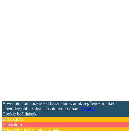
A weboldalon cookie-kat használunk, amik segítenek minket a
lehető legjobb szolgáltatások nyújtásában.
Tovább
Cookie beállítások
Elfogadom
Elutasítom
Adatvédelmi és Cookie szabályzat