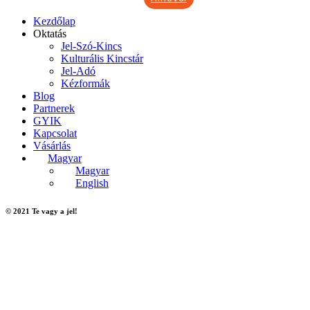
Kezdőlap
Oktatás
Jel-Szó-Kincs
Kulturális Kincstár
Jel-Adó
Kézformák
Blog
Partnerek
GYIK
Kapcsolat
Vásárlás
Magyar
Magyar
English
© 2021 Te vagy a jel!