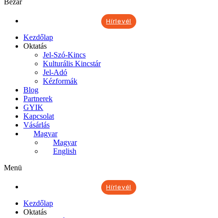
Bezár
Hírlevél
Kezdőlap
Oktatás
Jel-Szó-Kincs
Kulturális Kincstár
Jel-Adó
Kézformák
Blog
Partnerek
GYIK
Kapcsolat
Vásárlás
Magyar
Magyar
English
Menü
Hírlevél
Kezdőlap
Oktatás