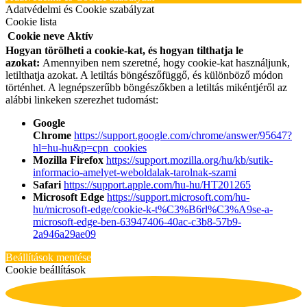
Adatvédelmi és Cookie szabályzat
Cookie lista
Cookie neve
Aktív
Hogyan törölheti a cookie-kat, és hogyan tilthatja le
azokat:
Amennyiben nem szeretné, hogy cookie-kat használjunk,
letilthatja azokat. A letiltás böngészőfüggő, és különböző módon
történhet. A legnépszerűbb böngészőkben a letiltás mikéntjéről az
alábbi linkeken szerezhet tudomást:
Google
Chrome
https://support.google.com/chrome/answer/95647?
hl=hu-hu&p=cpn_cookies
Mozilla Firefox
https://support.mozilla.org/hu/kb/sutik-
informacio-amelyet-weboldalak-tarolnak-szami
Safari
https://support.apple.com/hu-hu/HT201265
Microsoft Edge
https://support.microsoft.com/hu-
hu/microsoft-edge/cookie-k-t%C3%B6rl%C3%A9se-a-
microsoft-edge-ben-63947406-40ac-c3b8-57b9-
2a946a29ae09
Beállítások mentése
Cookie beállítások