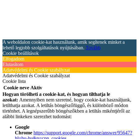
A weboldalon cookie-kat használunk, amik segítenek minket a
lehető legjobb szolgáltatások nyújtásában.
Tovább
Cookie beállítások
Elfogadom
Elutasítom
Adatvédelmi és Cookie szabályzat
Adatvédelmi és Cookie szabályzat
Cookie lista
Cookie neve
Aktív
Hogyan törölheti a cookie-kat, és hogyan tilthatja le
azokat:
Amennyiben nem szeretné, hogy cookie-kat használjunk,
letilthatja azokat. A letiltás böngészőfüggő, és különböző módon
történhet. A legnépszerűbb böngészőkben a letiltás mikéntjéről az
alábbi linkeken szerezhet tudomást:
Google
Chrome
https://support.google.com/chrome/answer/95647?
hl=hu-hu&p=cpn_cookies