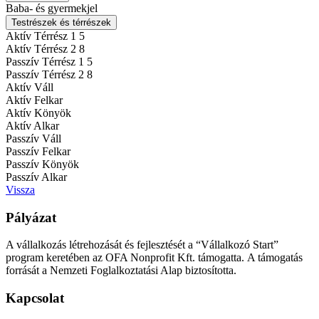
Baba- és gyermekjel
Testrészek és térrészek
Aktív Térrész 1
5
Aktív Térrész 2
8
Passzív Térrész 1
5
Passzív Térrész 2
8
Aktív Váll
Aktív Felkar
Aktív Könyök
Aktív Alkar
Passzív Váll
Passzív Felkar
Passzív Könyök
Passzív Alkar
Vissza
Pályázat
A vállalkozás létrehozását és fejlesztését a “Vállalkozó Start”
program keretében az OFA Nonprofit Kft. támogatta. A támogatás
forrását a Nemzeti Foglalkoztatási Alap biztosította.
Kapcsolat