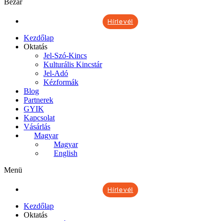
Bezár
Hírlevél
Kezdőlap
Oktatás
Jel-Szó-Kincs
Kulturális Kincstár
Jel-Adó
Kézformák
Blog
Partnerek
GYIK
Kapcsolat
Vásárlás
Magyar
Magyar
English
Menü
Hírlevél
Kezdőlap
Oktatás