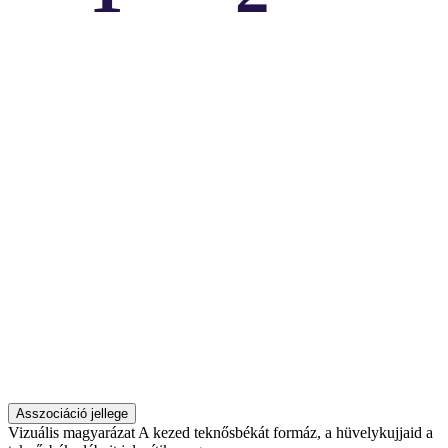
Asszociáció jellege
Vizuális magyarázat
A kezed teknősbékát formáz, a hüvelykujjaid a