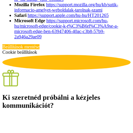
Mozilla Firefox
https://support.mozilla.org/hu/kb/sutik-
informacio-amelyet-weboldalak-tarolnak-szami
Safari
https://support.apple.com/hu-hu/HT201265
Microsoft Edge
https://support.microsoft.com/hu-
hu/microsoft-edge/cookie-k-t%C3%B6rl%C3%A9se-a-
microsoft-edge-ben-63947406-40ac-c3b8-57b9-
2a946a29ae09
Beállítások mentése
Cookie beállítások
Ki szeretnéd próbálni a kézjeles
kommunikációt?