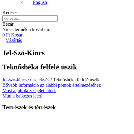
English
Keresés
Bezár
Nincs termék a kosárban.
0
Ft
Kosár
Vásárlás
Jel-Szó-Kincs
Teknősbéka felfelé úszik
Jel-szó-kincs
/
Cselekvés
/ Teknősbéka felfelé úszik
Bővebb információ az alábbi pontok értelmezéséhez
Most a jobbkezes jelet látod.
Muti a balkezes jelet!
Testrészek és térrészek