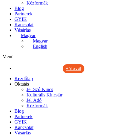
Kézformák
Blog
Partnerek
GYIK
Kapcsolat
Vásárlás
Magyar
Magyar
English
Menü
Hírlevél
Kezdőlap
Oktatás
Jel-Szó-Kincs
Kulturális Kincstár
Jel-Adó
Kézformák
Blog
Partnerek
GYIK
Kapcsolat
Vásárlás