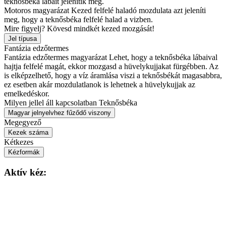
teknősbéka lábait jelenítik meg.
Motoros magyarázat
Kezed felfelé haladó mozdulata azt jeleníti
meg, hogy a teknősbéka felfelé halad a vizben.
Mire figyelj?
Kövesd mindkét kezed mozgását!
Jel típusa
Fantázia edzőtermes
Fantázia edzőtermes magyarázat
Lehet, hogy a teknősbéka lábaival
hajtja felfelé magát, ekkor mozgasd a hüvelykujjakat fürgébben. Az
is elképzelhető, hogy a víz áramlása viszi a teknősbékát magasabbra,
ez esetben akár mozdulatlanok is lehetnek a hüvelykujjak az
emelkedéskor.
Milyen jellel áll kapcsolatban
Teknősbéka
Magyar jelnyelvhez fűződő viszony
Megegyező
Kezek száma
Kétkezes
Kézformák
Aktív kéz: