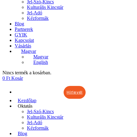
Jel-Szó-Kincs
Kulturális Kincstár
Jel-Adó
Kézformák
Blog
Partnerek
GYIK
Kapcsolat
Vásárlás
Magyar
Magyar
English
Nincs termék a kosárban.
0
Ft
Kosár
Hírlevél
Kezdőlap
Oktatás
Jel-Szó-Kincs
Kulturális Kincstár
Jel-Adó
Kézformák
Blog