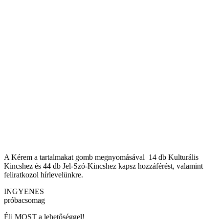
A Kérem a tartalmakat gomb megnyomásával 14 db Kulturális
Kincshez és 44 db Jel-Szó-Kincshez kapsz hozzáférést, valamint
feliratkozol hírlevelünkre.
INGYENES
próbacsomag
Élj MOST a lehetőséggel!