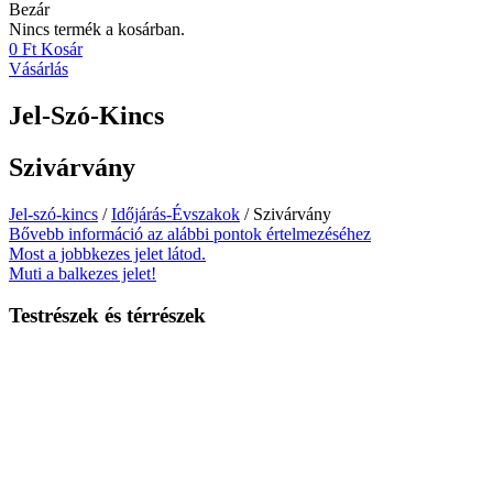
Bezár
Nincs termék a kosárban.
0
Ft
Kosár
Vásárlás
Jel-Szó-Kincs
Szivárvány
Jel-szó-kincs
/
Időjárás-Évszakok
/ Szivárvány
Bővebb információ az alábbi pontok értelmezéséhez
Most a jobbkezes jelet látod.
Muti a balkezes jelet!
Testrészek és térrészek