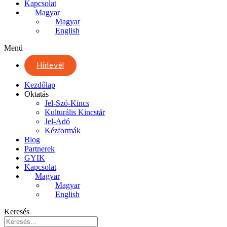
Kapcsolat
Magyar
Magyar
English
Menü
Hírlevél
Kezdőlap
Oktatás
Jel-Szó-Kincs
Kulturális Kincstár
Jel-Adó
Kézformák
Blog
Partnerek
GYIK
Kapcsolat
Magyar
Magyar
English
Keresés