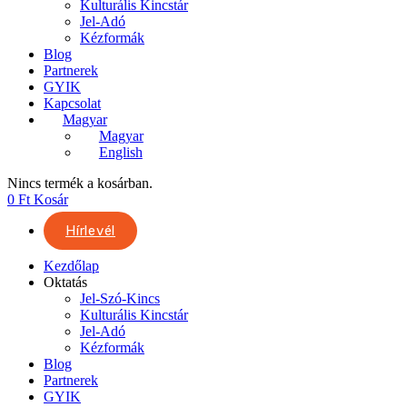
Kulturális Kincstár
Jel-Adó
Kézformák
Blog
Partnerek
GYIK
Kapcsolat
Magyar
Magyar
English
Nincs termék a kosárban.
0
Ft
Kosár
Hírlevél
Kezdőlap
Oktatás
Jel-Szó-Kincs
Kulturális Kincstár
Jel-Adó
Kézformák
Blog
Partnerek
GYIK