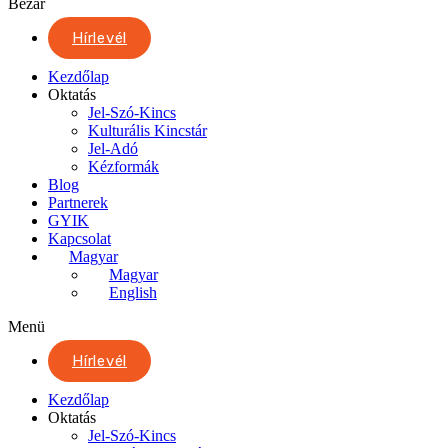
Bezár
Hírlevél
Kezdőlap
Oktatás
Jel-Szó-Kincs
Kulturális Kincstár
Jel-Adó
Kézformák
Blog
Partnerek
GYIK
Kapcsolat
Magyar
Magyar
English
Menü
Hírlevél
Kezdőlap
Oktatás
Jel-Szó-Kincs