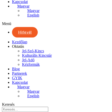
Kapcsolat
Magyar
Magyar
English
Menü
Hírlevél
Kezdőlap
Oktatás
Jel-Szó-Kincs
Kulturális Kincstár
Jel-Adó
Kézformák
Blog
Partnerek
GYIK
Kapcsolat
Magyar
Magyar
English
Keresés