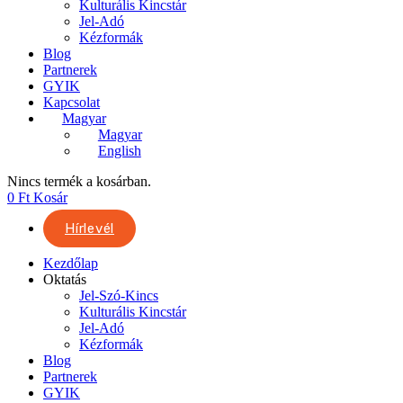
Kulturális Kincstár
Jel-Adó
Kézformák
Blog
Partnerek
GYIK
Kapcsolat
Magyar
Magyar
English
Nincs termék a kosárban.
0
Ft
Kosár
Hírlevél
Kezdőlap
Oktatás
Jel-Szó-Kincs
Kulturális Kincstár
Jel-Adó
Kézformák
Blog
Partnerek
GYIK