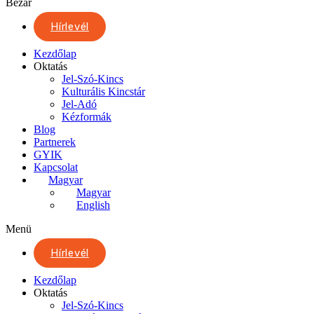
Bezár
Hírlevél
Kezdőlap
Oktatás
Jel-Szó-Kincs
Kulturális Kincstár
Jel-Adó
Kézformák
Blog
Partnerek
GYIK
Kapcsolat
Magyar
Magyar
English
Menü
Hírlevél
Kezdőlap
Oktatás
Jel-Szó-Kincs