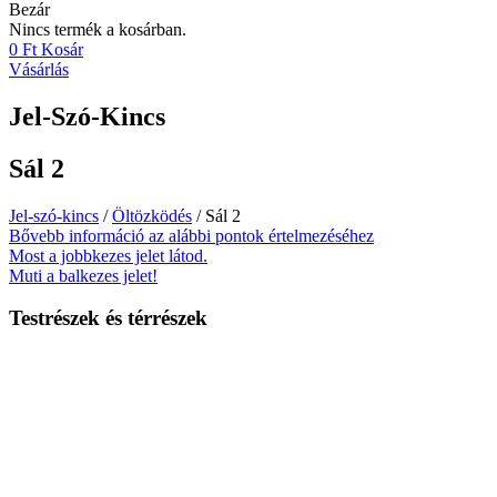
Bezár
Nincs termék a kosárban.
0
Ft
Kosár
Vásárlás
Jel-Szó-Kincs
Sál 2
Jel-szó-kincs
/
Öltözködés
/ Sál 2
Bővebb információ az alábbi pontok értelmezéséhez
Most a jobbkezes jelet látod.
Muti a balkezes jelet!
Testrészek és térrészek