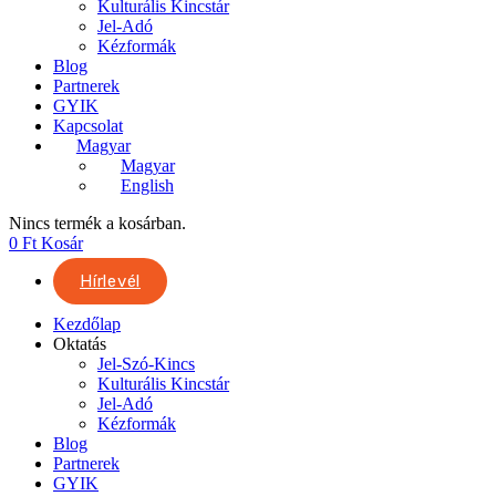
Kulturális Kincstár
Jel-Adó
Kézformák
Blog
Partnerek
GYIK
Kapcsolat
Magyar
Magyar
English
Nincs termék a kosárban.
0
Ft
Kosár
Hírlevél
Kezdőlap
Oktatás
Jel-Szó-Kincs
Kulturális Kincstár
Jel-Adó
Kézformák
Blog
Partnerek
GYIK