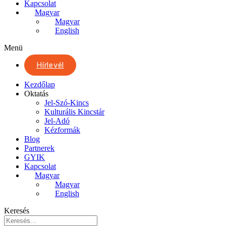
Kapcsolat
Magyar
Magyar
English
Menü
Hírlevél
Kezdőlap
Oktatás
Jel-Szó-Kincs
Kulturális Kincstár
Jel-Adó
Kézformák
Blog
Partnerek
GYIK
Kapcsolat
Magyar
Magyar
English
Keresés