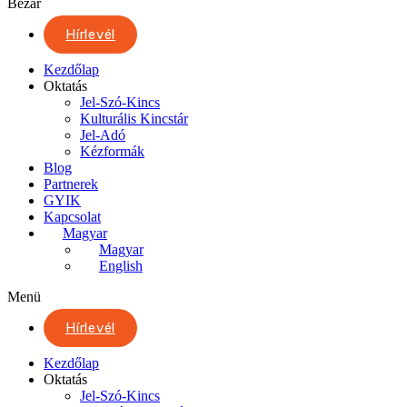
Bezár
Hírlevél
Kezdőlap
Oktatás
Jel-Szó-Kincs
Kulturális Kincstár
Jel-Adó
Kézformák
Blog
Partnerek
GYIK
Kapcsolat
Magyar
Magyar
English
Menü
Hírlevél
Kezdőlap
Oktatás
Jel-Szó-Kincs