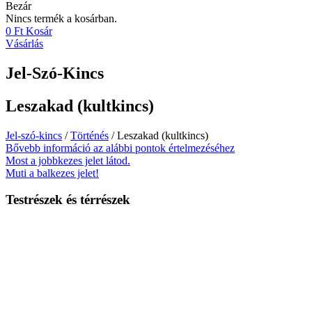
Bezár
Nincs termék a kosárban.
0
Ft
Kosár
Vásárlás
Jel-Szó-Kincs
Leszakad (kultkincs)
Jel-szó-kincs
/
Történés
/ Leszakad (kultkincs)
Bővebb információ az alábbi pontok értelmezéséhez
Most a jobbkezes jelet látod.
Muti a balkezes jelet!
Testrészek és térrészek