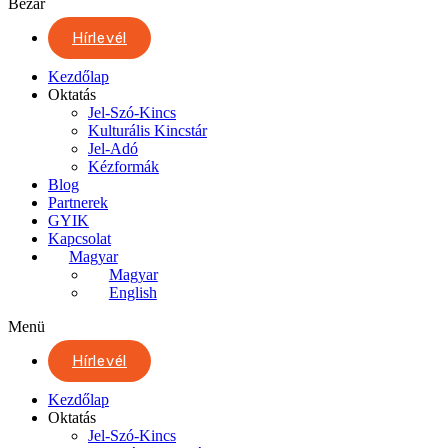
Bezár
Hírlevél
Kezdőlap
Oktatás
Jel-Szó-Kincs
Kulturális Kincstár
Jel-Adó
Kézformák
Blog
Partnerek
GYIK
Kapcsolat
Magyar
Magyar
English
Menü
Hírlevél
Kezdőlap
Oktatás
Jel-Szó-Kincs