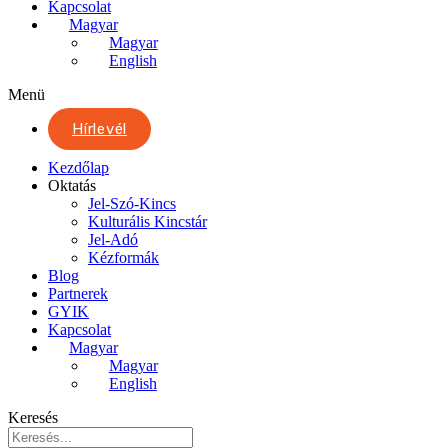
Kapcsolat
Magyar
Magyar
English
Menü
Hírlevél
Kezdőlap
Oktatás
Jel-Szó-Kincs
Kulturális Kincstár
Jel-Adó
Kézformák
Blog
Partnerek
GYIK
Kapcsolat
Magyar
Magyar
English
Keresés