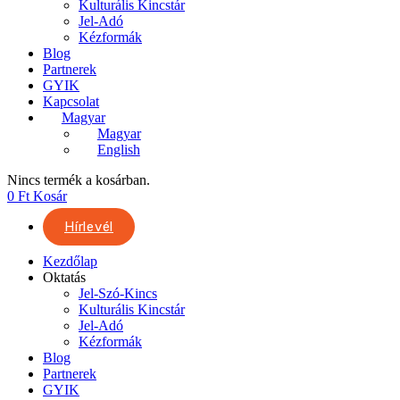
Kulturális Kincstár
Jel-Adó
Kézformák
Blog
Partnerek
GYIK
Kapcsolat
Magyar
Magyar
English
Nincs termék a kosárban.
0
Ft
Kosár
Hírlevél
Kezdőlap
Oktatás
Jel-Szó-Kincs
Kulturális Kincstár
Jel-Adó
Kézformák
Blog
Partnerek
GYIK