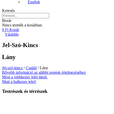
English
Keresés
Bezár
Nincs termék a kosárban.
0
Ft
Kosár
Vásárlás
Jel-Szó-Kincs
Lány
Jel-szó-kincs
/
Család
/ Lány
Bővebb információ az alábbi pontok értelmezéséhez
Most a jobbkezes jelet látod.
Muti a balkezes jelet!
Testrészek és térrészek