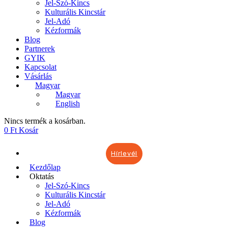
Jel-Szó-Kincs
Kulturális Kincstár
Jel-Adó
Kézformák
Blog
Partnerek
GYIK
Kapcsolat
Vásárlás
Magyar
Magyar
English
Nincs termék a kosárban.
0
Ft
Kosár
Hírlevél
Kezdőlap
Oktatás
Jel-Szó-Kincs
Kulturális Kincstár
Jel-Adó
Kézformák
Blog