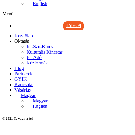
English
Menü
Hírlevél
Kezdőlap
Oktatás
Jel-Szó-Kincs
Kulturális Kincstár
Jel-Adó
Kézformák
Blog
Partnerek
GYIK
Kapcsolat
Vásárlás
Magyar
Magyar
English
© 2021 Te vagy a jel!