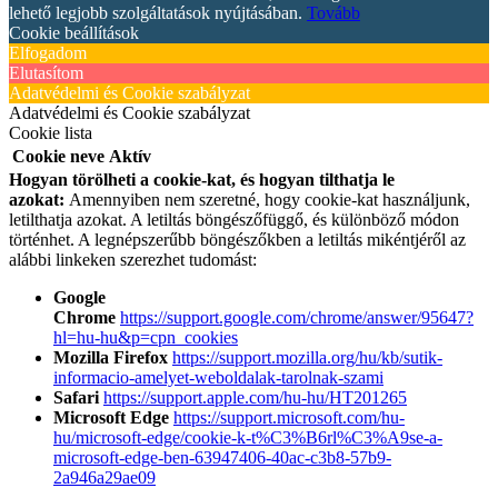
lehető legjobb szolgáltatások nyújtásában.
Tovább
Cookie beállítások
Elfogadom
Elutasítom
Adatvédelmi és Cookie szabályzat
Adatvédelmi és Cookie szabályzat
Cookie lista
Cookie neve
Aktív
Hogyan törölheti a cookie-kat, és hogyan tilthatja le
azokat:
Amennyiben nem szeretné, hogy cookie-kat használjunk,
letilthatja azokat. A letiltás böngészőfüggő, és különböző módon
történhet. A legnépszerűbb böngészőkben a letiltás mikéntjéről az
alábbi linkeken szerezhet tudomást:
Google
Chrome
https://support.google.com/chrome/answer/95647?
hl=hu-hu&p=cpn_cookies
Mozilla Firefox
https://support.mozilla.org/hu/kb/sutik-
informacio-amelyet-weboldalak-tarolnak-szami
Safari
https://support.apple.com/hu-hu/HT201265
Microsoft Edge
https://support.microsoft.com/hu-
hu/microsoft-edge/cookie-k-t%C3%B6rl%C3%A9se-a-
microsoft-edge-ben-63947406-40ac-c3b8-57b9-
2a946a29ae09