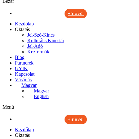
Bezár
Hírlevél
Kezdőlap
Oktatás
Jel-Szó-Kincs
Kulturális Kincstár
Jel-Adó
Kézformák
Blog
Partnerek
GYIK
Kapcsolat
Vásárlás
Magyar
Magyar
English
Menü
Hírlevél
Kezdőlap
Oktatás