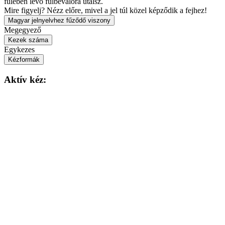
fülében lévő fülbevalóra utalsz.
Mire figyelj?
Nézz előre, mivel a jel túl közel képződik a fejhez!
Magyar jelnyelvhez fűződő viszony
Megegyező
Kezek száma
Egykezes
Kézformák
Aktív kéz: