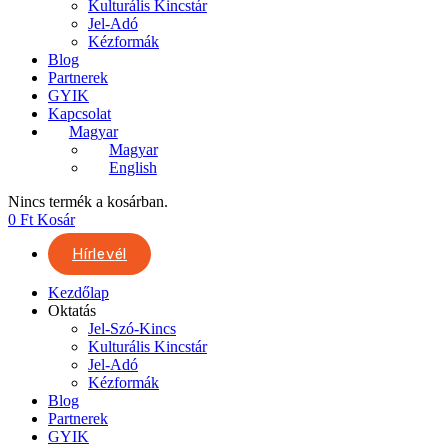
Kulturális Kincstár
Jel-Adó
Kézformák
Blog
Partnerek
GYIK
Kapcsolat
Magyar
Magyar
English
Nincs termék a kosárban.
0
Ft
Kosár
Hírlevél
Kezdőlap
Oktatás
Jel-Szó-Kincs
Kulturális Kincstár
Jel-Adó
Kézformák
Blog
Partnerek
GYIK