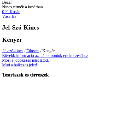
Bezár
Nincs termék a kosárban.
0
Ft
Kosár
Vásárlás
Jel-Szó-Kincs
Kenyér
Jel-szó-kincs
/
Étkezés
/ Kenyér
Bővebb információ az alábbi pontok értelmezéséhez
Most a jobbkezes jelet látod.
Muti a balkezes jelet!
Testrészek és térrészek