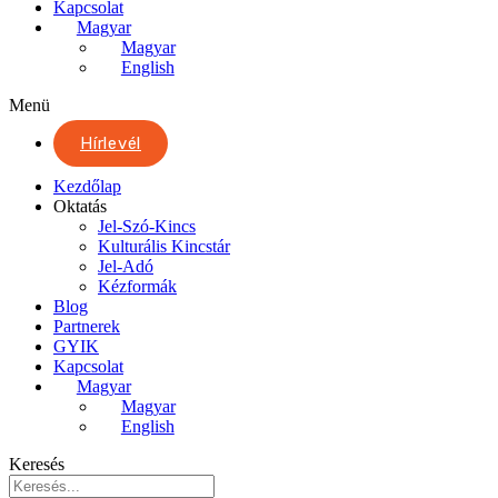
Kapcsolat
Magyar
Magyar
English
Menü
Hírlevél
Kezdőlap
Oktatás
Jel-Szó-Kincs
Kulturális Kincstár
Jel-Adó
Kézformák
Blog
Partnerek
GYIK
Kapcsolat
Magyar
Magyar
English
Keresés