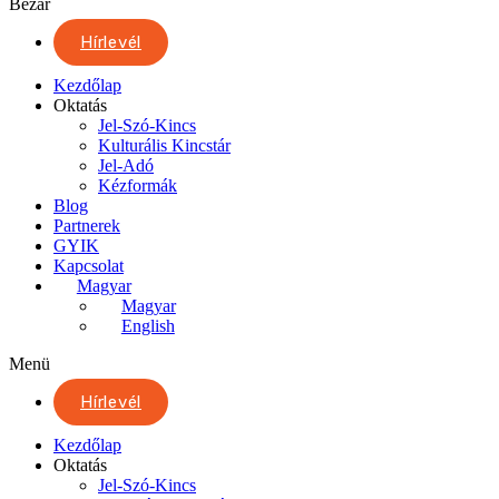
Bezár
Hírlevél
Kezdőlap
Oktatás
Jel-Szó-Kincs
Kulturális Kincstár
Jel-Adó
Kézformák
Blog
Partnerek
GYIK
Kapcsolat
Magyar
Magyar
English
Menü
Hírlevél
Kezdőlap
Oktatás
Jel-Szó-Kincs