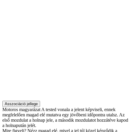
Asszociáció jellege
Motoros magyarázat
A tested vonala a jelent képviseli, ennek
megfelelően magad elé mutatva egy jövőbeni időpontra utalsz. Az
első mozdulat a holnap jele, a második mozdulatot hozzátéve kapod
a holnapután jelét.
Mire figyelj?
Nézz magad elé, mivel a jel túl közel képződik a