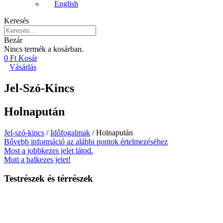
English
Keresés
Bezár
Nincs termék a kosárban.
0
Ft
Kosár
Vásárlás
Jel-Szó-Kincs
Holnapután
Jel-szó-kincs
/
Időfogalmak
/ Holnapután
Bővebb információ az alábbi pontok értelmezéséhez
Most a jobbkezes jelet látod.
Muti a balkezes jelet!
Testrészek és térrészek