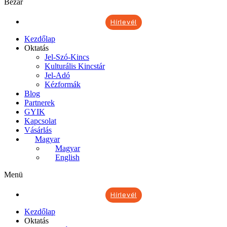
Bezár
Hírlevél
Kezdőlap
Oktatás
Jel-Szó-Kincs
Kulturális Kincstár
Jel-Adó
Kézformák
Blog
Partnerek
GYIK
Kapcsolat
Vásárlás
Magyar
Magyar
English
Menü
Hírlevél
Kezdőlap
Oktatás