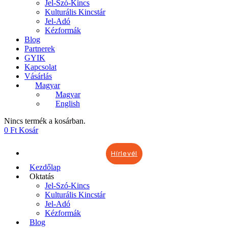
Jel-Szó-Kincs
Kulturális Kincstár
Jel-Adó
Kézformák
Blog
Partnerek
GYIK
Kapcsolat
Vásárlás
Magyar
Magyar
English
Nincs termék a kosárban.
0
Ft
Kosár
Hírlevél
Kezdőlap
Oktatás
Jel-Szó-Kincs
Kulturális Kincstár
Jel-Adó
Kézformák
Blog