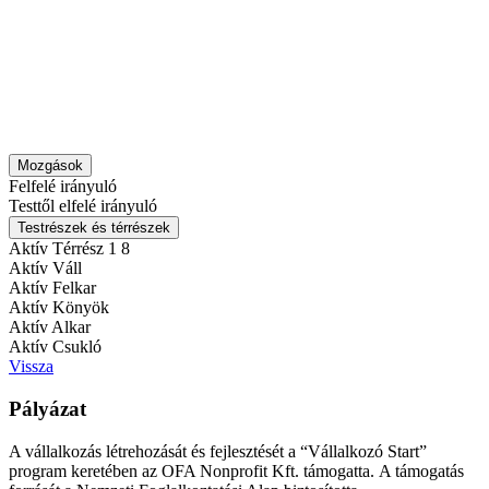
Mozgások
Felfelé irányuló
Testtől elfelé irányuló
Testrészek és térrészek
Aktív Térrész 1
8
Aktív Váll
Aktív Felkar
Aktív Könyök
Aktív Alkar
Aktív Csukló
Vissza
Pályázat
A vállalkozás létrehozását és fejlesztését a “Vállalkozó Start”
program keretében az OFA Nonprofit Kft. támogatta. A támogatás