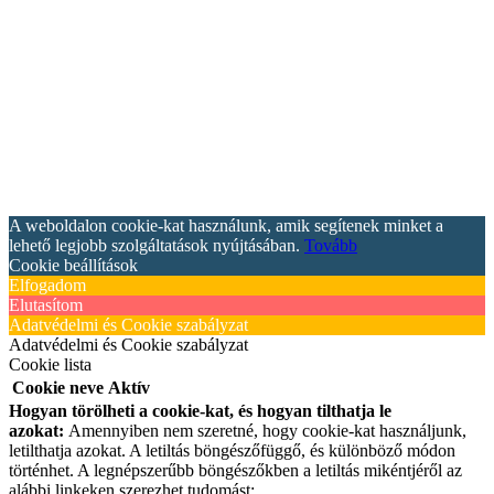
A weboldalon cookie-kat használunk, amik segítenek minket a
lehető legjobb szolgáltatások nyújtásában.
Tovább
Cookie beállítások
Elfogadom
Elutasítom
Adatvédelmi és Cookie szabályzat
Adatvédelmi és Cookie szabályzat
Cookie lista
Cookie neve
Aktív
Hogyan törölheti a cookie-kat, és hogyan tilthatja le
azokat:
Amennyiben nem szeretné, hogy cookie-kat használjunk,
letilthatja azokat. A letiltás böngészőfüggő, és különböző módon
történhet. A legnépszerűbb böngészőkben a letiltás mikéntjéről az
alábbi linkeken szerezhet tudomást: