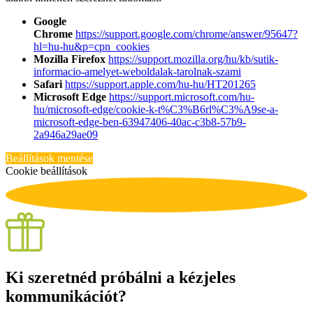
Google
Chrome
https://support.google.com/chrome/answer/95647?
hl=hu-hu&p=cpn_cookies
Mozilla Firefox
https://support.mozilla.org/hu/kb/sutik-
informacio-amelyet-weboldalak-tarolnak-szami
Safari
https://support.apple.com/hu-hu/HT201265
Microsoft Edge
https://support.microsoft.com/hu-
hu/microsoft-edge/cookie-k-t%C3%B6rl%C3%A9se-a-
microsoft-edge-ben-63947406-40ac-c3b8-57b9-
2a946a29ae09
Beállítások mentése
Cookie beállítások
Ki szeretnéd próbálni a kézjeles
kommunikációt?