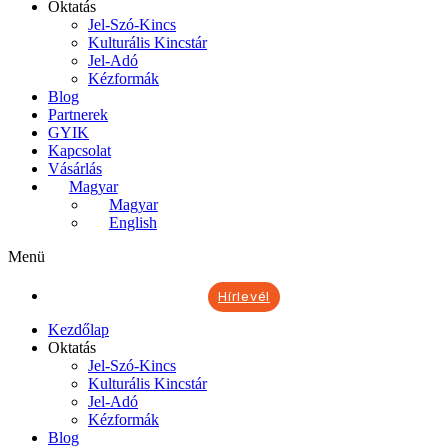
Oktatás
Jel-Szó-Kincs
Kulturális Kincstár
Jel-Adó
Kézformák
Blog
Partnerek
GYIK
Kapcsolat
Vásárlás
Magyar
Magyar
English
Menü
Hírlevél
Kezdőlap
Oktatás
Jel-Szó-Kincs
Kulturális Kincstár
Jel-Adó
Kézformák
Blog