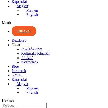
Kapcsolat
Magyar
Magyar
English
Menü
Hírlevél
Kezdőlap
Oktatás
Jel-Szó-Kincs
Kulturális Kincstár
Jel-Adó
Kézformák
Blog
Partnerek
GYIK
Kapcsolat
Magyar
Magyar
English
Keresés