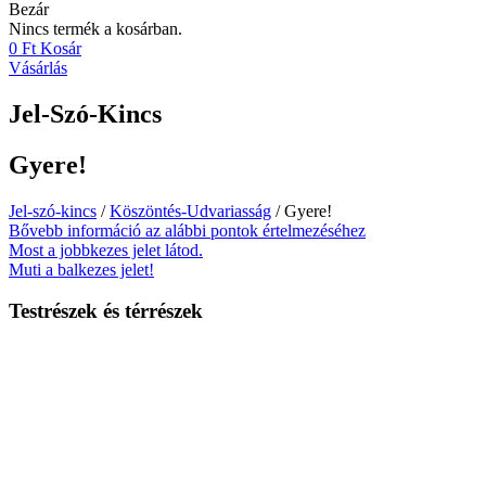
Bezár
Nincs termék a kosárban.
0
Ft
Kosár
Vásárlás
Jel-Szó-Kincs
Gyere!
Jel-szó-kincs
/
Köszöntés-Udvariasság
/ Gyere!
Bővebb információ az alábbi pontok értelmezéséhez
Most a jobbkezes jelet látod.
Muti a balkezes jelet!
Testrészek és térrészek