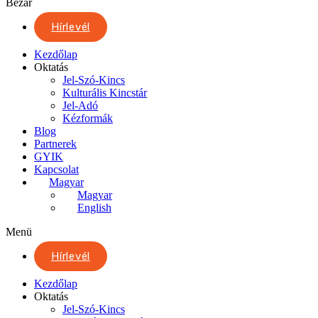
Bezár
Hírlevél
Kezdőlap
Oktatás
Jel-Szó-Kincs
Kulturális Kincstár
Jel-Adó
Kézformák
Blog
Partnerek
GYIK
Kapcsolat
Magyar
Magyar
English
Menü
Hírlevél
Kezdőlap
Oktatás
Jel-Szó-Kincs