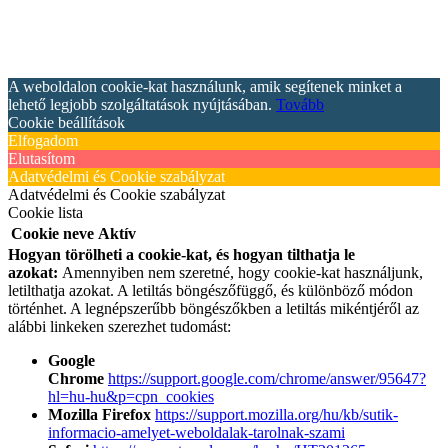
A weboldalon cookie-kat használunk, amik segítenek minket a
lehető legjobb szolgáltatások nyújtásában.
Tovább
Cookie beállítások
Elfogadom
Elutasítom
Adatvédelmi és Cookie szabályzat
Adatvédelmi és Cookie szabályzat
Cookie lista
Cookie neve
Aktív
Hogyan törölheti a cookie-kat, és hogyan tilthatja le
azokat:
Amennyiben nem szeretné, hogy cookie-kat használjunk,
letilthatja azokat. A letiltás böngészőfüggő, és különböző módon
történhet. A legnépszerűbb böngészőkben a letiltás mikéntjéről az
alábbi linkeken szerezhet tudomást:
Google
Chrome
https://support.google.com/chrome/answer/95647?
hl=hu-hu&p=cpn_cookies
Mozilla Firefox
https://support.mozilla.org/hu/kb/sutik-
informacio-amelyet-weboldalak-tarolnak-szami