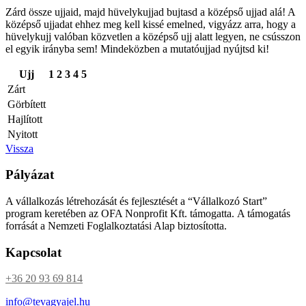
Zárd össze ujjaid, majd hüvelykujjad bujtasd a középső ujjad alá! A
középső ujjadat ehhez meg kell kissé emelned, vigyázz arra, hogy a
hüvelykujj valóban közvetlen a középső ujj alatt legyen, ne csússzon
el egyik irányba sem! Mindeközben a mutatóujjad nyújtsd ki!
Ujj
1
2
3
4
5
Zárt
Görbített
Hajlított
Nyitott
Vissza
Pályázat
A vállalkozás létrehozását és fejlesztését a “Vállalkozó Start”
program keretében az OFA Nonprofit Kft. támogatta. A támogatás
forrását a Nemzeti Foglalkoztatási Alap biztosította.
Kapcsolat
+36 20 93 69 814
info@tevagyajel.hu