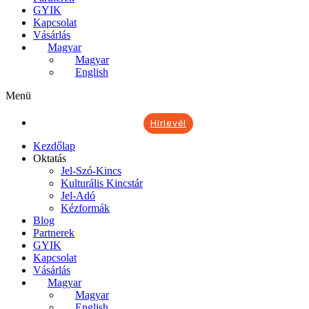
GYIK
Kapcsolat
Vásárlás
Magyar
Magyar
English
Menü
Hírlevél
Kezdőlap
Oktatás
Jel-Szó-Kincs
Kulturális Kincstár
Jel-Adó
Kézformák
Blog
Partnerek
GYIK
Kapcsolat
Vásárlás
Magyar
Magyar
English