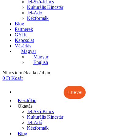
Jel-Szó-Kincs
Kulturális Kincstár
Jel-Adó
Kézformák
Blog
Partnerek
GYIK
Kapcsolat
Vásárlás
Magyar
Magyar
English
Nincs termék a kosárban.
0
Ft
Kosár
Hírlevél
Kezdőlap
Oktatás
Jel-Szó-Kincs
Kulturális Kincstár
Jel-Adó
Kézformák
Blog