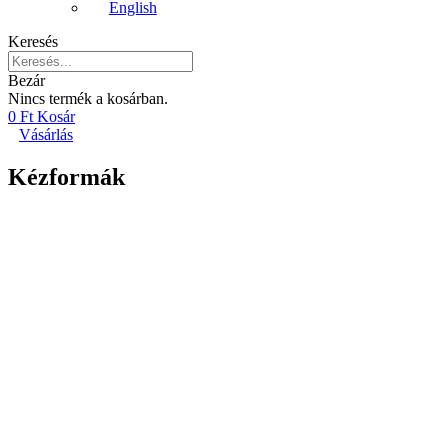
English
Keresés
Bezár
Nincs termék a kosárban.
0
Ft
Kosár
Vásárlás
Kézformák