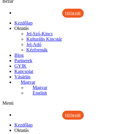
Bezár
Hírlevél
Kezdőlap
Oktatás
Jel-Szó-Kincs
Kulturális Kincstár
Jel-Adó
Kézformák
Blog
Partnerek
GYIK
Kapcsolat
Vásárlás
Magyar
Magyar
English
Menü
Hírlevél
Kezdőlap
Oktatás