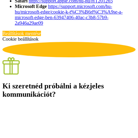
Safari
https://support.apple.com/hu-hu/HT201265
Microsoft Edge
https://support.microsoft.com/hu-
hu/microsoft-edge/cookie-k-t%C3%B6rl%C3%A9se-a-
microsoft-edge-ben-63947406-40ac-c3b8-57b9-
2a946a29ae09
Beállítások mentése
Cookie beállítások
Ki szeretnéd próbálni a kézjeles
kommunikációt?