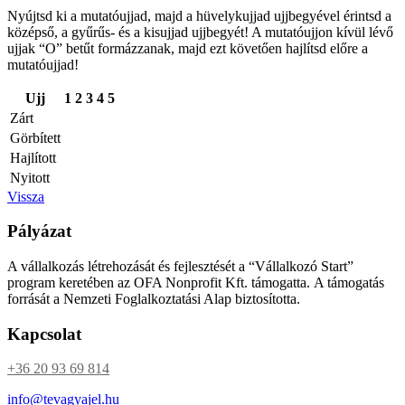
Nyújtsd ki a mutatóujjad, majd a hüvelykujjad ujjbegyével érintsd a
középső, a gyűrűs- és a kisujjad ujjbegyét! A mutatóujjon kívül lévő
ujjak “O” betűt formázzanak, majd ezt követően hajlítsd előre a
mutatóujjad!
Ujj
1
2
3
4
5
Zárt
Görbített
Hajlított
Nyitott
Vissza
Pályázat
A vállalkozás létrehozását és fejlesztését a “Vállalkozó Start”
program keretében az OFA Nonprofit Kft. támogatta. A támogatás
forrását a Nemzeti Foglalkoztatási Alap biztosította.
Kapcsolat
+36 20 93 69 814
info@tevagyajel.hu