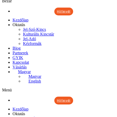
Bezár
Hírlevél
Kezdőlap
Oktatás
Jel-Szó-Kincs
Kulturális Kincstár
Jel-Adó
Kézformák
Blog
Partnerek
GYIK
Kapcsolat
Vásárlás
Magyar
Magyar
English
Menü
Hírlevél
Kezdőlap
Oktatás