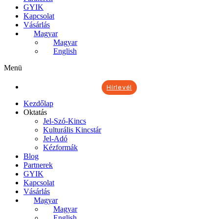
GYIK
Kapcsolat
Vásárlás
Magyar
Magyar
English
Menü
Hírlevél
Kezdőlap
Oktatás
Jel-Szó-Kincs
Kulturális Kincstár
Jel-Adó
Kézformák
Blog
Partnerek
GYIK
Kapcsolat
Vásárlás
Magyar
Magyar
English