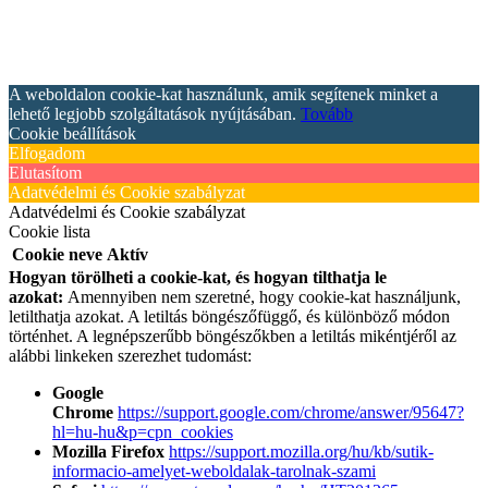
A weboldalon cookie-kat használunk, amik segítenek minket a
lehető legjobb szolgáltatások nyújtásában.
Tovább
Cookie beállítások
Elfogadom
Elutasítom
Adatvédelmi és Cookie szabályzat
Adatvédelmi és Cookie szabályzat
Cookie lista
Cookie neve
Aktív
Hogyan törölheti a cookie-kat, és hogyan tilthatja le
azokat:
Amennyiben nem szeretné, hogy cookie-kat használjunk,
letilthatja azokat. A letiltás böngészőfüggő, és különböző módon
történhet. A legnépszerűbb böngészőkben a letiltás mikéntjéről az
alábbi linkeken szerezhet tudomást:
Google
Chrome
https://support.google.com/chrome/answer/95647?
hl=hu-hu&p=cpn_cookies
Mozilla Firefox
https://support.mozilla.org/hu/kb/sutik-
informacio-amelyet-weboldalak-tarolnak-szami