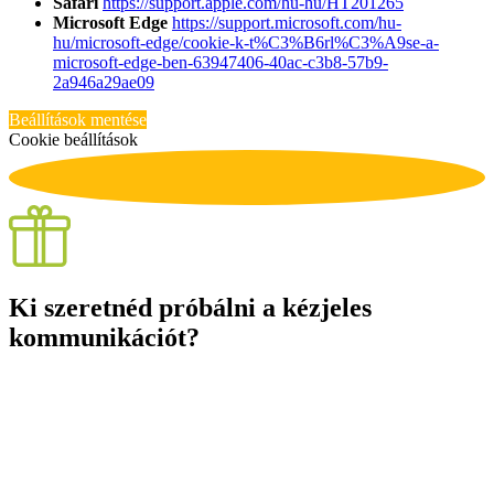
Safari
https://support.apple.com/hu-hu/HT201265
Microsoft Edge
https://support.microsoft.com/hu-
hu/microsoft-edge/cookie-k-t%C3%B6rl%C3%A9se-a-
microsoft-edge-ben-63947406-40ac-c3b8-57b9-
2a946a29ae09
Beállítások mentése
Cookie beállítások
Ki szeretnéd próbálni a kézjeles
kommunikációt?