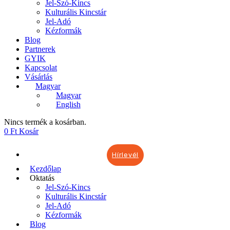
Jel-Szó-Kincs
Kulturális Kincstár
Jel-Adó
Kézformák
Blog
Partnerek
GYIK
Kapcsolat
Vásárlás
Magyar
Magyar
English
Nincs termék a kosárban.
0
Ft
Kosár
Hírlevél
Kezdőlap
Oktatás
Jel-Szó-Kincs
Kulturális Kincstár
Jel-Adó
Kézformák
Blog