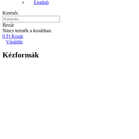
English
Keresés
Bezár
Nincs termék a kosárban.
0
Ft
Kosár
Vásárlás
Kézformák