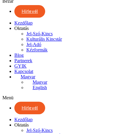
Bezár
Hírlevél
Kezdőlap
Oktatás
Jel-Szó-Kincs
Kulturális Kincstár
Jel-Adó
Kézformák
Blog
Partnerek
GYIK
Kapcsolat
Magyar
Magyar
English
Menü
Hírlevél
Kezdőlap
Oktatás
Jel-Szó-Kincs