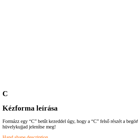
C
Kézforma leírása
Formázz egy “C” betűt kezeddel úgy, hogy a “C” felső részét a begörbí
hüvelykujjad jelenítse meg!
Hand shape description