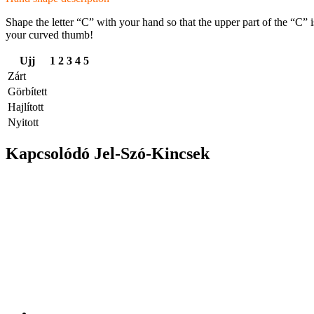
Shape the letter “C” with your hand so that the upper part of the “C” i
your curved thumb!
Ujj
1
2
3
4
5
Zárt
Görbített
Hajlított
Nyitott
Kapcsolódó Jel-Szó-Kincsek