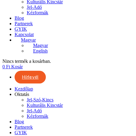
Kulturális Kincstár
Jel-Adó
Kézformák
Blog
Partnerek
GYIK
Kapcsolat
Magyar
Magyar
English
Nincs termék a kosárban.
0
Ft
Kosár
Hírlevél
Kezdőlap
Oktatás
Jel-Szó-Kincs
Kulturális Kincstár
Jel-Adó
Kézformák
Blog
Partnerek
GYIK