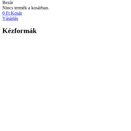
Bezár
Nincs termék a kosárban.
0
Ft
Kosár
Vásárlás
Kézformák