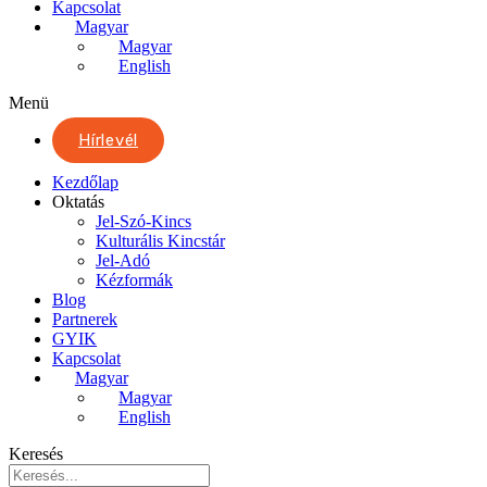
Kapcsolat
Magyar
Magyar
English
Menü
Hírlevél
Kezdőlap
Oktatás
Jel-Szó-Kincs
Kulturális Kincstár
Jel-Adó
Kézformák
Blog
Partnerek
GYIK
Kapcsolat
Magyar
Magyar
English
Keresés