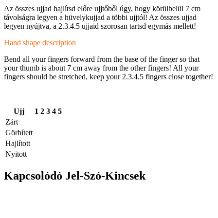
Az összes ujjad hajlítsd előre ujjtőből úgy, hogy körülbelül 7 cm
távolságra legyen a hüvelykujjad a többi ujjtól! Az összes ujjad
legyen nyújtva, a 2.3.4.5 ujjaid szorosan tartsd egymás mellett!
Hand shape description
Bend all your fingers forward from the base of the finger so that
your thumb is about 7 cm away from the other fingers! All your
fingers should be stretched, keep your 2.3.4.5 fingers close together!
Ujj
1
2
3
4
5
Zárt
Görbített
Hajlított
Nyitott
Kapcsolódó Jel-Szó-Kincsek