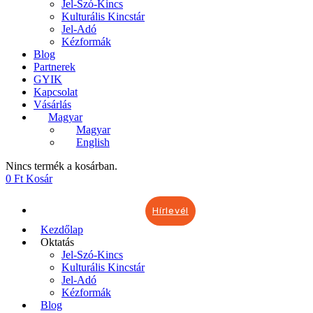
Jel-Szó-Kincs
Kulturális Kincstár
Jel-Adó
Kézformák
Blog
Partnerek
GYIK
Kapcsolat
Vásárlás
Magyar
Magyar
English
Nincs termék a kosárban.
0
Ft
Kosár
Hírlevél
Kezdőlap
Oktatás
Jel-Szó-Kincs
Kulturális Kincstár
Jel-Adó
Kézformák
Blog