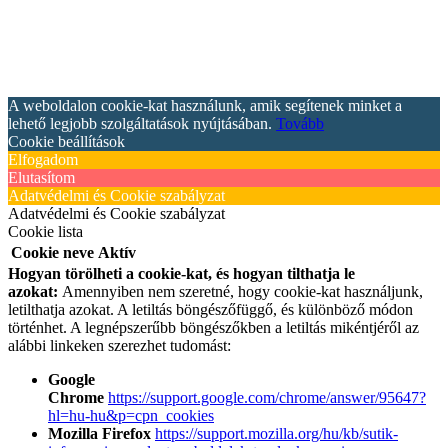
A weboldalon cookie-kat használunk, amik segítenek minket a
lehető legjobb szolgáltatások nyújtásában.
Tovább
Cookie beállítások
Elfogadom
Elutasítom
Adatvédelmi és Cookie szabályzat
Adatvédelmi és Cookie szabályzat
Cookie lista
Cookie neve
Aktív
Hogyan törölheti a cookie-kat, és hogyan tilthatja le
azokat:
Amennyiben nem szeretné, hogy cookie-kat használjunk,
letilthatja azokat. A letiltás böngészőfüggő, és különböző módon
történhet. A legnépszerűbb böngészőkben a letiltás mikéntjéről az
alábbi linkeken szerezhet tudomást:
Google
Chrome
https://support.google.com/chrome/answer/95647?
hl=hu-hu&p=cpn_cookies
Mozilla Firefox
https://support.mozilla.org/hu/kb/sutik-