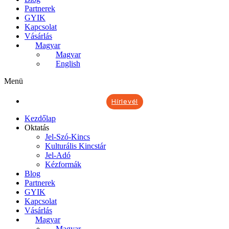
Partnerek
GYIK
Kapcsolat
Vásárlás
Magyar
Magyar
English
Menü
Hírlevél
Kezdőlap
Oktatás
Jel-Szó-Kincs
Kulturális Kincstár
Jel-Adó
Kézformák
Blog
Partnerek
GYIK
Kapcsolat
Vásárlás
Magyar
Magyar