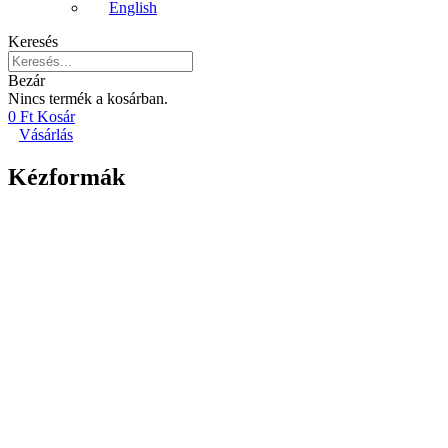
English
Keresés
Bezár
Nincs termék a kosárban.
0
Ft
Kosár
Vásárlás
Kézformák