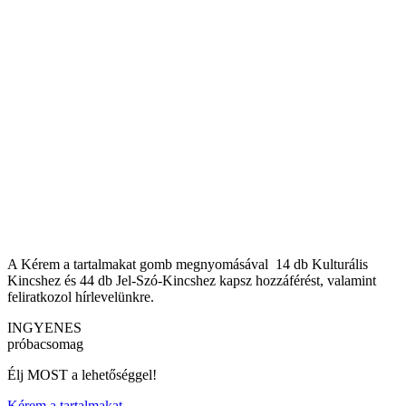
A Kérem a tartalmakat gomb megnyomásával 14 db Kulturális
Kincshez és 44 db Jel-Szó-Kincshez kapsz hozzáférést, valamint
feliratkozol hírlevelünkre.
INGYENES
próbacsomag
Élj MOST a lehetőséggel!
Kérem a tartalmakat