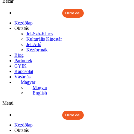
Bezár
Hírlevél
Kezdőlap
Oktatás
Jel-Szó-Kincs
Kulturális Kincstár
Jel-Adó
Kézformák
Blog
Partnerek
GYIK
Kapcsolat
Vásárlás
Magyar
Magyar
English
Menü
Hírlevél
Kezdőlap
Oktatás