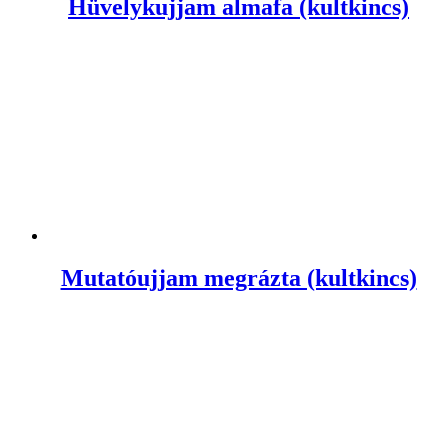
Hüvelykujjam almafa (kultkincs)
Mutatóujjam megrázta (kultkincs)