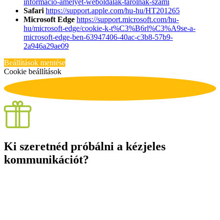
informacio-amelyet-weboldalak-tarolnak-szami
Safari
https://support.apple.com/hu-hu/HT201265
Microsoft Edge
https://support.microsoft.com/hu-
hu/microsoft-edge/cookie-k-t%C3%B6rl%C3%A9se-a-
microsoft-edge-ben-63947406-40ac-c3b8-57b9-
2a946a29ae09
Beállítások mentése
Cookie beállítások
Ki szeretnéd próbálni a kézjeles
kommunikációt?