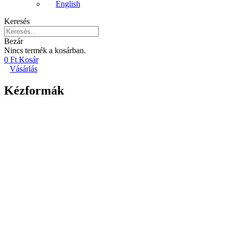
English
Keresés
Bezár
Nincs termék a kosárban.
0
Ft
Kosár
Vásárlás
Kézformák