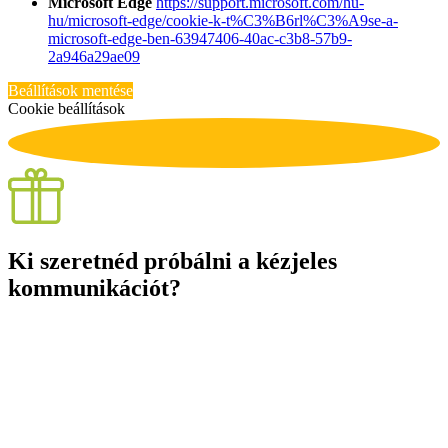
Microsoft Edge
https://support.microsoft.com/hu-
hu/microsoft-edge/cookie-k-t%C3%B6rl%C3%A9se-a-
microsoft-edge-ben-63947406-40ac-c3b8-57b9-
2a946a29ae09
Beállítások mentése
Cookie beállítások
Ki szeretnéd próbálni a kézjeles
kommunikációt?