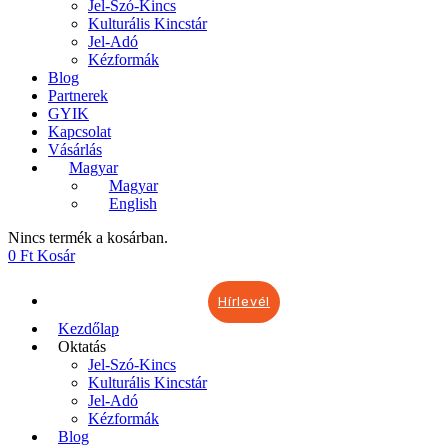
Jel-Szó-Kincs
Kulturális Kincstár
Jel-Adó
Kézformák
Blog
Partnerek
GYIK
Kapcsolat
Vásárlás
Magyar
Magyar
English
Nincs termék a kosárban.
0
Ft
Kosár
Hírlevél
Kezdőlap
Oktatás
Jel-Szó-Kincs
Kulturális Kincstár
Jel-Adó
Kézformák
Blog