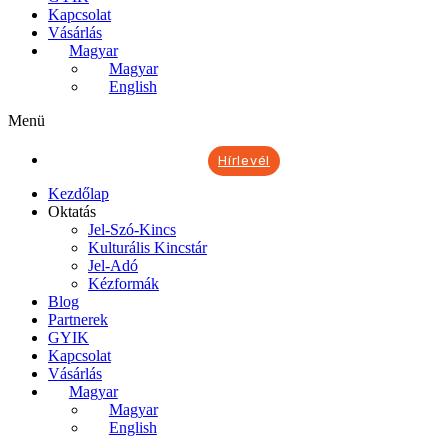
Kapcsolat
Vásárlás
Magyar
Magyar
English
Menü
Hírlevél
Kezdőlap
Oktatás
Jel-Szó-Kincs
Kulturális Kincstár
Jel-Adó
Kézformák
Blog
Partnerek
GYIK
Kapcsolat
Vásárlás
Magyar
Magyar
English