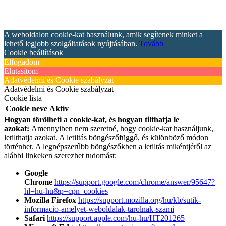
A weboldalon cookie-kat használunk, amik segítenek minket a
lehető legjobb szolgáltatások nyújtásában.
Tovább
Cookie beállítások
Elfogadom
Elutasítom
Adatvédelmi és Cookie szabályzat
Adatvédelmi és Cookie szabályzat
Cookie lista
Cookie neve
Aktív
Hogyan törölheti a cookie-kat, és hogyan tilthatja le
azokat:
Amennyiben nem szeretné, hogy cookie-kat használjunk,
letilthatja azokat. A letiltás böngészőfüggő, és különböző módon
történhet. A legnépszerűbb böngészőkben a letiltás mikéntjéről az
alábbi linkeken szerezhet tudomást:
Google
Chrome
https://support.google.com/chrome/answer/95647?
hl=hu-hu&p=cpn_cookies
Mozilla Firefox
https://support.mozilla.org/hu/kb/sutik-
informacio-amelyet-weboldalak-tarolnak-szami
Safari
https://support.apple.com/hu-hu/HT201265