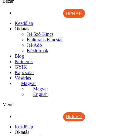
Bezár
Hírlevél
Kezdőlap
Oktatás
Jel-Szó-Kincs
Kulturális Kincstár
Jel-Adó
Kézformák
Blog
Partnerek
GYIK
Kapcsolat
Vásárlás
Magyar
Magyar
English
Menü
Hírlevél
Kezdőlap
Oktatás