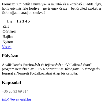
Formázz “C” betűt a hüvelyk-, a mutató- és a középső ujjaddal úgy,
hogy egymás felé fordíva – ne érjenek össze – begörbíted azokat, a
többi ujjad maradjon csukva!
Ujj
1
2
3
4
5
Zárt
Görbített
Hajlított
Nyitott
Vissza
Pályázat
A vállalkozás létrehozását és fejlesztését a “Vállalkozó Start”
program keretében az OFA Nonprofit Kft. támogatta. A támogatás
forrását a Nemzeti Foglalkoztatási Alap biztosította.
Kapcsolat
+36 20 93 69 814
info@tevagyajel.hu