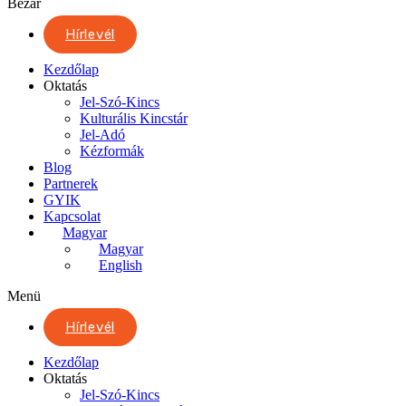
Bezár
Hírlevél
Kezdőlap
Oktatás
Jel-Szó-Kincs
Kulturális Kincstár
Jel-Adó
Kézformák
Blog
Partnerek
GYIK
Kapcsolat
Magyar
Magyar
English
Menü
Hírlevél
Kezdőlap
Oktatás
Jel-Szó-Kincs