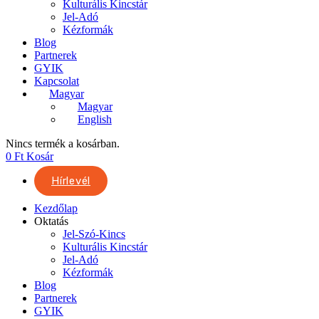
Kulturális Kincstár
Jel-Adó
Kézformák
Blog
Partnerek
GYIK
Kapcsolat
Magyar
Magyar
English
Nincs termék a kosárban.
0
Ft
Kosár
Hírlevél
Kezdőlap
Oktatás
Jel-Szó-Kincs
Kulturális Kincstár
Jel-Adó
Kézformák
Blog
Partnerek
GYIK