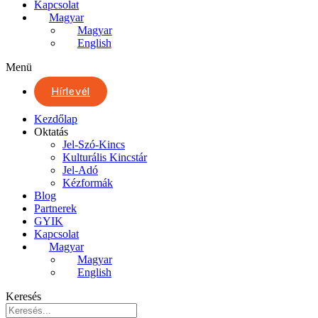
Kapcsolat
Magyar
Magyar
English
Menü
Hírlevél
Kezdőlap
Oktatás
Jel-Szó-Kincs
Kulturális Kincstár
Jel-Adó
Kézformák
Blog
Partnerek
GYIK
Kapcsolat
Magyar
Magyar
English
Keresés