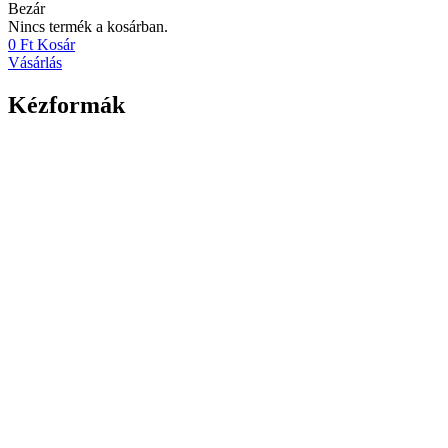
Bezár
Nincs termék a kosárban.
0
Ft
Kosár
Vásárlás
Kézformák