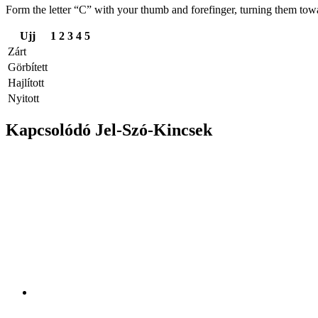
Form the letter “C” with your thumb and forefinger, turning them towa
Ujj
1
2
3
4
5
Zárt
Görbített
Hajlított
Nyitott
Kapcsolódó Jel-Szó-Kincsek