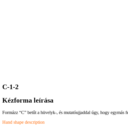
C-1-2
Kézforma leírása
Formázz “C” betűt a hüvelyk-, és mutatóujjaddal úgy, hogy egymás fel
Hand shape description