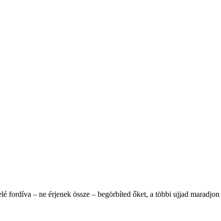
é fordíva – ne érjenek össze – begörbíted őket, a többi ujjad maradjon