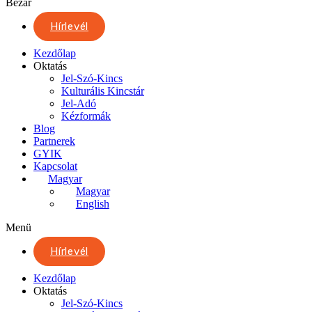
Bezár
Hírlevél
Kezdőlap
Oktatás
Jel-Szó-Kincs
Kulturális Kincstár
Jel-Adó
Kézformák
Blog
Partnerek
GYIK
Kapcsolat
Magyar
Magyar
English
Menü
Hírlevél
Kezdőlap
Oktatás
Jel-Szó-Kincs