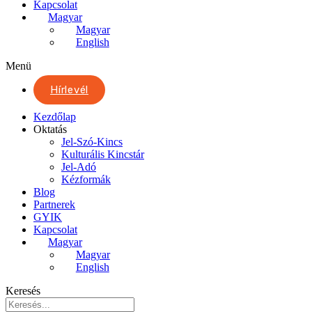
Kapcsolat
Magyar
Magyar
English
Menü
Hírlevél
Kezdőlap
Oktatás
Jel-Szó-Kincs
Kulturális Kincstár
Jel-Adó
Kézformák
Blog
Partnerek
GYIK
Kapcsolat
Magyar
Magyar
English
Keresés