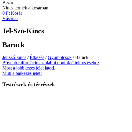
Bezár
Nincs termék a kosárban.
0
Ft
Kosár
Vásárlás
Jel-Szó-Kincs
Barack
Jel-szó-kincs
/
Étkezés
/
Gyümölcsök
/ Barack
Bővebb információ az alábbi pontok értelmezéséhez
Most a jobbkezes jelet látod.
Muti a balkezes jelet!
Testrészek és térrészek