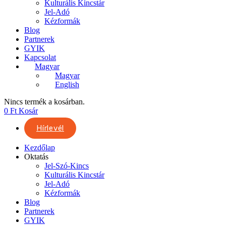
Kulturális Kincstár
Jel-Adó
Kézformák
Blog
Partnerek
GYIK
Kapcsolat
Magyar
Magyar
English
Nincs termék a kosárban.
0
Ft
Kosár
Hírlevél
Kezdőlap
Oktatás
Jel-Szó-Kincs
Kulturális Kincstár
Jel-Adó
Kézformák
Blog
Partnerek
GYIK