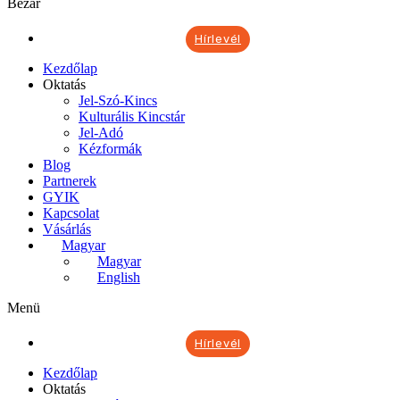
Bezár
Hírlevél
Kezdőlap
Oktatás
Jel-Szó-Kincs
Kulturális Kincstár
Jel-Adó
Kézformák
Blog
Partnerek
GYIK
Kapcsolat
Vásárlás
Magyar
Magyar
English
Menü
Hírlevél
Kezdőlap
Oktatás