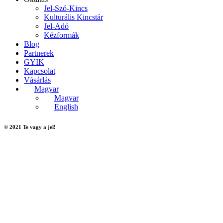
Jel-Szó-Kincs
Kulturális Kincstár
Jel-Adó
Kézformák
Blog
Partnerek
GYIK
Kapcsolat
Vásárlás
Magyar
Magyar
English
© 2021 Te vagy a jel!