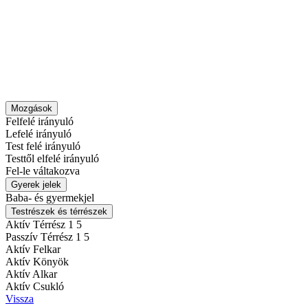
Mozgások
Felfelé irányuló
Lefelé irányuló
Test felé irányuló
Testtől elfelé irányuló
Fel-le váltakozva
Gyerek jelek
Baba- és gyermekjel
Testrészek és térrészek
Aktív Térrész 1
5
Passzív Térrész 1
5
Aktív Felkar
Aktív Könyök
Aktív Alkar
Aktív Csukló
Vissza