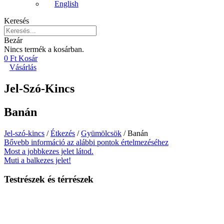
English
Keresés
Bezár
Nincs termék a kosárban.
0
Ft
Kosár
Vásárlás
Jel-Szó-Kincs
Banán
Jel-szó-kincs
/
Étkezés
/
Gyümölcsök
/ Banán
Bővebb információ az alábbi pontok értelmezéséhez
Most a jobbkezes jelet látod.
Muti a balkezes jelet!
Testrészek és térrészek