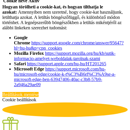
Cookie neve
Aktív
Hogyan törölheti a cookie-kat, és hogyan tilthatja le
azokat:
Amennyiben nem szeretné, hogy cookie-kat használjunk,
letilthatja azokat. A letiltás böngészőfüggő, és különböző módon
történhet. A legnépszerűbb böngészőkben a letiltás mikéntjéről az
alábbi linkeken szerezhet tudomást:
Google
Chrome
https://support.google.com/chrome/answer/95647?
hl=hu-hu&p=cpn_cookies
Mozilla Firefox
https://support.mozilla.org/hu/kb/sutik-
informacio-amelyet-weboldalak-tarolnak-szami
Safari
https://support.apple.com/hu-hu/HT201265
Microsoft Edge
https://support.microsoft.com/hu-
hu/microsoft-edge/cookie-k-t%C3%B6rl%C3%A9se-a-
microsoft-edge-ben-63947406-40ac-c3b8-57b9-
2a946a29ae09
Beállítások mentése
Cookie beállítások