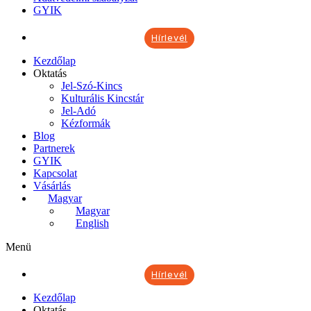
GYIK
Hírlevél
Kezdőlap
Oktatás
Jel-Szó-Kincs
Kulturális Kincstár
Jel-Adó
Kézformák
Blog
Partnerek
GYIK
Kapcsolat
Vásárlás
Magyar
Magyar
English
Menü
Hírlevél
Kezdőlap
Oktatás