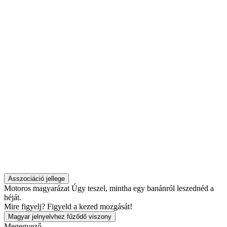
Asszociáció jellege
Motoros magyarázat
Úgy teszel, mintha egy banánról leszednéd a
héját.
Mire figyelj?
Figyeld a kezed mozgását!
Magyar jelnyelvhez fűződő viszony
Megegyező