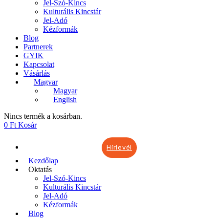
Jel-Szó-Kincs
Kulturális Kincstár
Jel-Adó
Kézformák
Blog
Partnerek
GYIK
Kapcsolat
Vásárlás
Magyar
Magyar
English
Nincs termék a kosárban.
0
Ft
Kosár
Hírlevél
Kezdőlap
Oktatás
Jel-Szó-Kincs
Kulturális Kincstár
Jel-Adó
Kézformák
Blog