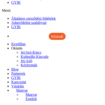
GYIK
Menü
Általános szerződési feltételek
Adatvédelmi szabályzat
GYIK
Hírlevél
Kezdőlap
Oktatás
Jel-Szó-Kincs
Kulturális Kincstár
Jel-Adó
Kézformák
Blog
Partnerek
GYIK
Kapcsolat
Vásárlás
Magyar
Magyar
English