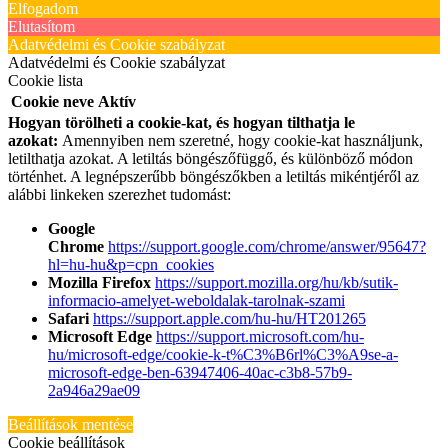
Elfogadom
Elutasítom
Adatvédelmi és Cookie szabályzat
Adatvédelmi és Cookie szabályzat
Cookie lista
Cookie neve
Aktív
Hogyan törölheti a cookie-kat, és hogyan tilthatja le
azokat:
Amennyiben nem szeretné, hogy cookie-kat használjunk,
letilthatja azokat. A letiltás böngészőfüggő, és különböző módon
történhet. A legnépszerűbb böngészőkben a letiltás mikéntjéről az
alábbi linkeken szerezhet tudomást:
Google
Chrome
https://support.google.com/chrome/answer/95647?
hl=hu-hu&p=cpn_cookies
Mozilla Firefox
https://support.mozilla.org/hu/kb/sutik-
informacio-amelyet-weboldalak-tarolnak-szami
Safari
https://support.apple.com/hu-hu/HT201265
Microsoft Edge
https://support.microsoft.com/hu-
hu/microsoft-edge/cookie-k-t%C3%B6rl%C3%A9se-a-
microsoft-edge-ben-63947406-40ac-c3b8-57b9-
2a946a29ae09
Beállítások mentése
Cookie beállítások