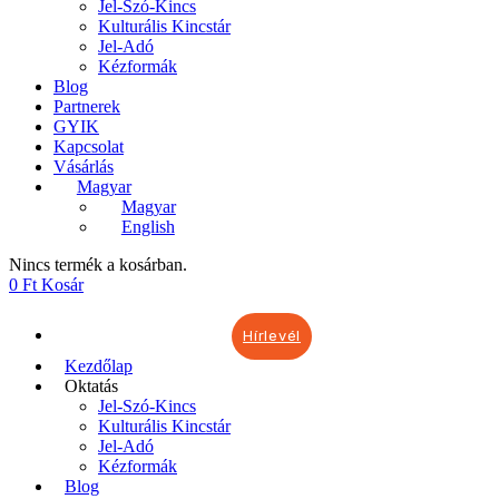
Jel-Szó-Kincs
Kulturális Kincstár
Jel-Adó
Kézformák
Blog
Partnerek
GYIK
Kapcsolat
Vásárlás
Magyar
Magyar
English
Nincs termék a kosárban.
0
Ft
Kosár
Hírlevél
Kezdőlap
Oktatás
Jel-Szó-Kincs
Kulturális Kincstár
Jel-Adó
Kézformák
Blog