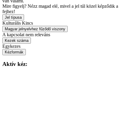
van valami.
Mire figyelj?
Nézz magad elé, mivel a jel túl közel képződik a
fejhez!
Jel típusa
Kulturális Kincs
Magyar jelnyelvhez fűződő viszony
A kapcsolat nem releváns
Kezek száma
Egykezes
Kézformák
Aktív kéz: