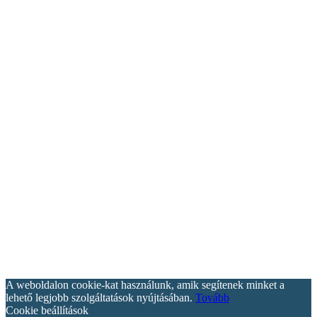
A weboldalon cookie-kat használunk, amik segítenek minket a
lehető legjobb szolgáltatások nyújtásában.
Tovább
Cookie beállítások