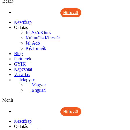
Bezár
Hírlevél
Kezdőlap
Oktatás
Jel-Szó-Kincs
Kulturális Kincstár
Jel-Adó
Kézformák
Blog
Partnerek
GYIK
Kapcsolat
Vásárlás
Magyar
Magyar
English
Menü
Hírlevél
Kezdőlap
Oktatás