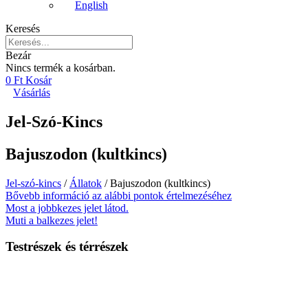
English
Keresés
Bezár
Nincs termék a kosárban.
0
Ft
Kosár
Vásárlás
Jel-Szó-Kincs
Bajuszodon (kultkincs)
Jel-szó-kincs
/
Állatok
/ Bajuszodon (kultkincs)
Bővebb információ az alábbi pontok értelmezéséhez
Most a jobbkezes jelet látod.
Muti a balkezes jelet!
Testrészek és térrészek