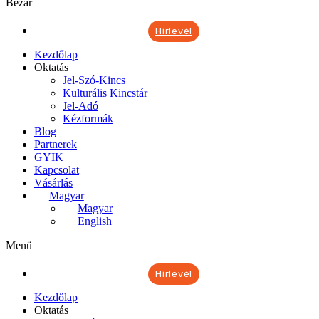
Bezár
Hírlevél
Kezdőlap
Oktatás
Jel-Szó-Kincs
Kulturális Kincstár
Jel-Adó
Kézformák
Blog
Partnerek
GYIK
Kapcsolat
Vásárlás
Magyar
Magyar
English
Menü
Hírlevél
Kezdőlap
Oktatás