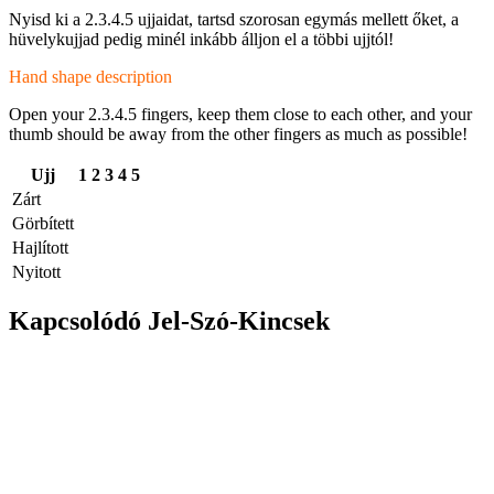
Nyisd ki a 2.3.4.5 ujjaidat, tartsd szorosan egymás mellett őket, a
hüvelykujjad pedig minél inkább álljon el a többi ujjtól!
Hand shape description
Open your 2.3.4.5 fingers, keep them close to each other, and your
thumb should be away from the other fingers as much as possible!
Ujj
1
2
3
4
5
Zárt
Görbített
Hajlított
Nyitott
Kapcsolódó Jel-Szó-Kincsek