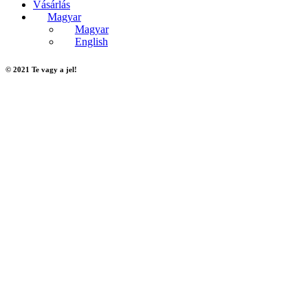
Vásárlás
Magyar
Magyar
English
© 2021 Te vagy a jel!