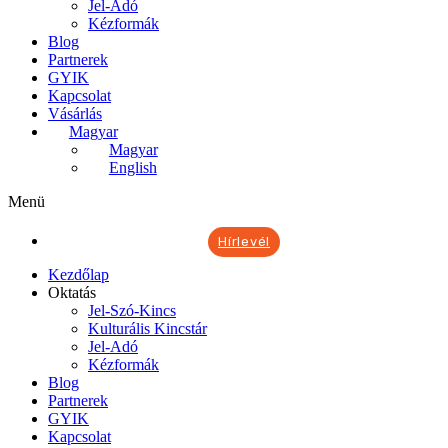
Jel-Adó
Kézformák
Blog
Partnerek
GYIK
Kapcsolat
Vásárlás
Magyar
Magyar
English
Menü
Hírlevél
Kezdőlap
Oktatás
Jel-Szó-Kincs
Kulturális Kincstár
Jel-Adó
Kézformák
Blog
Partnerek
GYIK
Kapcsolat