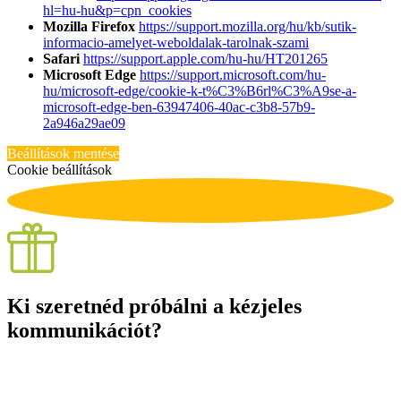
hl=hu-hu&p=cpn_cookies
Mozilla Firefox
https://support.mozilla.org/hu/kb/sutik-
informacio-amelyet-weboldalak-tarolnak-szami
Safari
https://support.apple.com/hu-hu/HT201265
Microsoft Edge
https://support.microsoft.com/hu-
hu/microsoft-edge/cookie-k-t%C3%B6rl%C3%A9se-a-
microsoft-edge-ben-63947406-40ac-c3b8-57b9-
2a946a29ae09
Beállítások mentése
Cookie beállítások
Ki szeretnéd próbálni a kézjeles
kommunikációt?