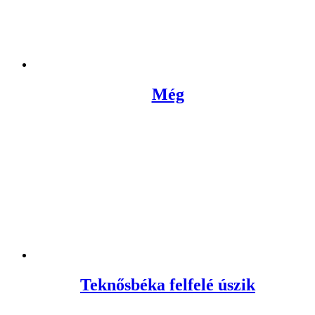
Még
Teknősbéka felfelé úszik