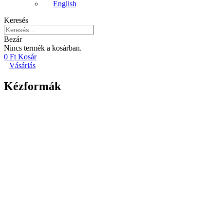
English
Keresés
Bezár
Nincs termék a kosárban.
0
Ft
Kosár
Vásárlás
Kézformák