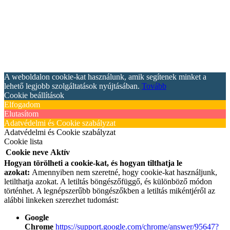
A weboldalon cookie-kat használunk, amik segítenek minket a
lehető legjobb szolgáltatások nyújtásában.
Tovább
Cookie beállítások
Elfogadom
Elutasítom
Adatvédelmi és Cookie szabályzat
Adatvédelmi és Cookie szabályzat
Cookie lista
Cookie neve
Aktív
Hogyan törölheti a cookie-kat, és hogyan tilthatja le
azokat:
Amennyiben nem szeretné, hogy cookie-kat használjunk,
letilthatja azokat. A letiltás böngészőfüggő, és különböző módon
történhet. A legnépszerűbb böngészőkben a letiltás mikéntjéről az
alábbi linkeken szerezhet tudomást:
Google
Chrome
https://support.google.com/chrome/answer/95647?