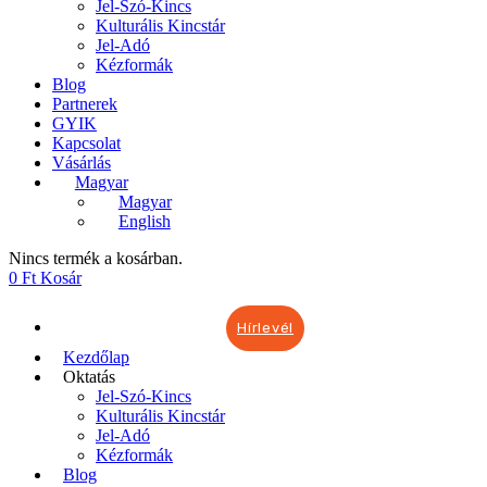
Jel-Szó-Kincs
Kulturális Kincstár
Jel-Adó
Kézformák
Blog
Partnerek
GYIK
Kapcsolat
Vásárlás
Magyar
Magyar
English
Nincs termék a kosárban.
0
Ft
Kosár
Hírlevél
Kezdőlap
Oktatás
Jel-Szó-Kincs
Kulturális Kincstár
Jel-Adó
Kézformák
Blog