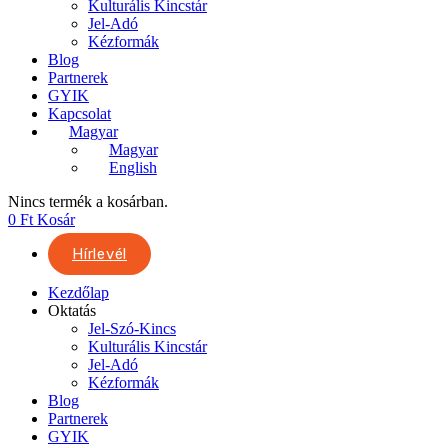
Kulturális Kincstár
Jel-Adó
Kézformák
Blog
Partnerek
GYIK
Kapcsolat
Magyar
Magyar
English
Nincs termék a kosárban.
0
Ft
Kosár
Hírlevél
Kezdőlap
Oktatás
Jel-Szó-Kincs
Kulturális Kincstár
Jel-Adó
Kézformák
Blog
Partnerek
GYIK