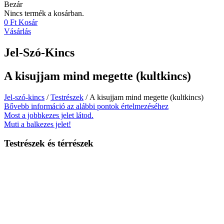
Bezár
Nincs termék a kosárban.
0
Ft
Kosár
Vásárlás
Jel-Szó-Kincs
A kisujjam mind megette (kultkincs)
Jel-szó-kincs
/
Testrészek
/ A kisujjam mind megette (kultkincs)
Bővebb információ az alábbi pontok értelmezéséhez
Most a jobbkezes jelet látod.
Muti a balkezes jelet!
Testrészek és térrészek