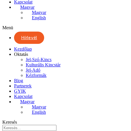
Kapcsolat
Magyar
Magyar
English
Menü
Hírlevél
Kezdőlap
Oktatás
Jel-Szó-Kincs
Kulturális Kincstár
Jel-Adó
Kézformák
Blog
Partnerek
GYIK
Kapcsolat
Magyar
Magyar
English
Keresés