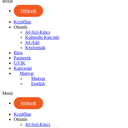
Bezár
Hírlevél
Kezdőlap
Oktatás
Jel-Szó-Kincs
Kulturális Kincstár
Jel-Adó
Kézformák
Blog
Partnerek
GYIK
Kapcsolat
Magyar
Magyar
English
Menü
Hírlevél
Kezdőlap
Oktatás
Jel-Szó-Kincs