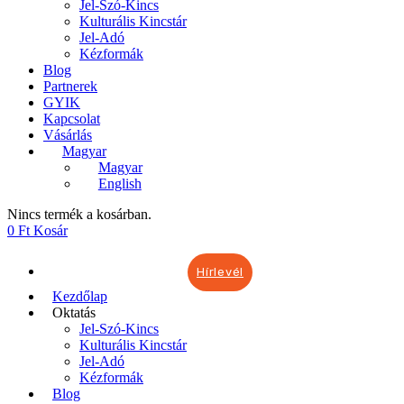
Jel-Szó-Kincs
Kulturális Kincstár
Jel-Adó
Kézformák
Blog
Partnerek
GYIK
Kapcsolat
Vásárlás
Magyar
Magyar
English
Nincs termék a kosárban.
0
Ft
Kosár
Hírlevél
Kezdőlap
Oktatás
Jel-Szó-Kincs
Kulturális Kincstár
Jel-Adó
Kézformák
Blog