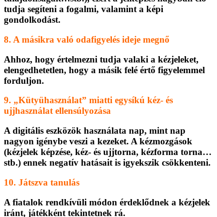
tudja segíteni a fogalmi, valamint a képi
gondolkodást.
8. A másikra való odafigyelés ideje megnő
Ahhoz, hogy értelmezni tudja valaki a kézjeleket,
elengedhetetlen, hogy a másik felé értő figyelemmel
forduljon.
9. „Kütyühasználat” miatti egysíkú kéz- és
ujjhasználat ellensúlyozása
A digitális eszközök használata nap, mint nap
nagyon igénybe veszi a kezeket. A kézmozgások
(kézjelek képzése, kéz- és ujjtorna, kézforma torna…
stb.) ennek negatív hatásait is igyekszik csökkenteni.
10. Játszva tanulás
A fiatalok rendkívüli módon érdeklődnek a kézjelek
iránt, játékként tekintetnek rá.