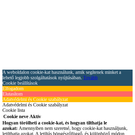
A weboldalon cookie-kat használunk, amik segítenek minket a
lehető legjobb szolgáltatások nyújtásában.
Tovább
Cookie beállítások
Elfogadom
Elutasítom
Adatvédelmi és Cookie szabályzat
Adatvédelmi és Cookie szabályzat
Cookie lista
Cookie neve
Aktív
Hogyan törölheti a cookie-kat, és hogyan tilthatja le
azokat:
Amennyiben nem szeretné, hogy cookie-kat használjunk,
letilthatja azokat. A letiltás böngészőfüggő, és különböző módon