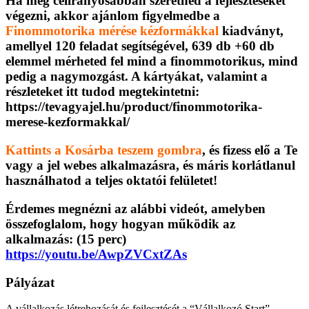
Ha még célirányosabban szeretnéd a fejlesztéseket
végezni, akkor ajánlom figyelmedbe a
Finommotorika mérése kézformákkal
kiadványt,
amellyel 120 feladat segítségével, 639 db +60 db
elemmel mérheted fel mind a finommotorikus, mind
pedig a nagymozgást. A kártyákat, valamint a
részleteket itt tudod megtekintetni:
https://tevagyajel.hu/product/finommotorika-
merese-kezformakkal/
Kattints a Kosárba teszem gombra
, és fizess elő a Te
vagy a jel webes alkalmazásra, és máris korlátlanul
használhatod a teljes oktatói felületet!
Érdemes megnézni az alábbi videót, amelyben
összefoglalom, hogy hogyan működik az
alkalmazás: (15 perc)
https://youtu.be/AwpZVCxtZAs
Pályázat
A vállalkozás létrehozását és fejlesztését a “Vállalkozó Start”