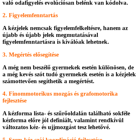
való odafigyelés evolúciósan belénk van kódolva.
2. Figyelemfenntartás
A kézjelek nemcsak figyelemfelkeltésre, hanem az
újabb és újabb jelek megmutatásával
figyelemfenntartásra is kiválóak lehetnek.
3. Megértés elősegítése
A még nem beszélő gyermekek esetén különösen, de
a még kevés szót tudó gyermekek esetén is a kézjelek
számottevően segíthetik a megértést.
4. Finommotorikus mozgás és grafomotorika
fejlesztése
A kézforma lista- és szűrőoldalán található sokféle
kézforma előre jól definiált, valamint rendkívül
változatos kéz- és ujjmozgást tesz lehetővé.
5. Szem-kéz-száj koordináció fejlesztése