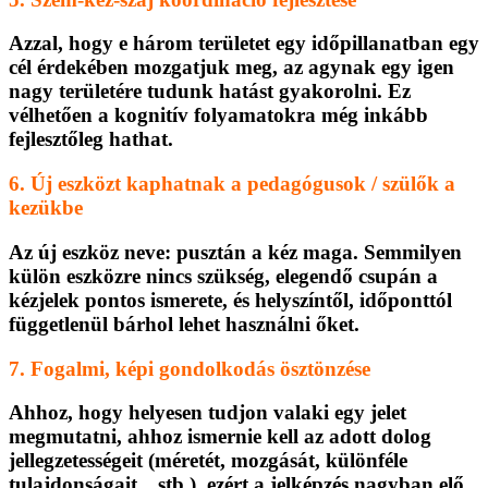
Azzal, hogy e három területet egy időpillanatban egy
cél érdekében mozgatjuk meg, az agynak egy igen
nagy területére tudunk hatást gyakorolni. Ez
vélhetően a kognitív folyamatokra még inkább
fejlesztőleg hathat.
6. Új eszközt kaphatnak a pedagógusok / szülők a
kezükbe
Az új eszköz neve: pusztán a kéz maga. Semmilyen
külön eszközre nincs szükség, elegendő csupán a
kézjelek pontos ismerete, és helyszíntől, időponttól
függetlenül bárhol lehet használni őket.
7. Fogalmi, képi gondolkodás ösztönzése
Ahhoz, hogy helyesen tudjon valaki egy jelet
megmutatni, ahhoz ismernie kell az adott dolog
jellegzetességeit (méretét, mozgását, különféle
tulajdonságait…stb.), ezért a jelképzés nagyban elő