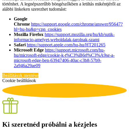
történhet. A legnépszerűbb böngészőkben a letiltás mikéntjéről az
alábbi linkeken szerezhet tudomást:
Google
Chrome
https://support.google.com/chrome/answer/95647?
hl=hu-hu&p=cpn_cookies
Mozilla Firefox
https://support.mozilla.org/hu/kb/sutik-
informacio-amelyet-weboldalak-tarolnak-szami
Safari
https://support.apple.com/hu-hu/HT201265
Microsoft Edge
https://support.microsoft.com/hu-
hu/microsoft-edge/cookie-k-t%C3%B6rl%C3%A9se-a-
microsoft-edge-ben-63947406-40ac-c3b8-57b9-
2a946a29ae09
Beállítások mentése
Cookie beállítások
Ki szeretnéd próbálni a kézjeles