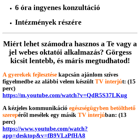
6 óra ingyenes konzultáció
Intézmények részére
Miért lehet számodra hasznos a Te vagy a
jel webes oktatói alkalmazás? Görgess
kicsit lentebb, és máris megtudhatod!
A gyerekek fejlesztése
kapcsán ajánlom szíves
figyelmedbe az alábbi velem készült
TV interjú
t: (15
perc)
https://m.youtube.com/watch?v=QdR5S37LKug
A kézjeles kommunikáció
egészségügyben betölthető
szerep
éről mesélek egy másik
TV interjú
ban: (13
perc)
https://www.youtube.com/watch?
app=desktop&v=fB9VLzPfHA8