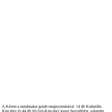
A Kérem a tartalmakat gomb megnyomásával 14 db Kulturális
Kincshez és 44 db Jel-Szó-Kincshez kapsz hozzáférést, valamint