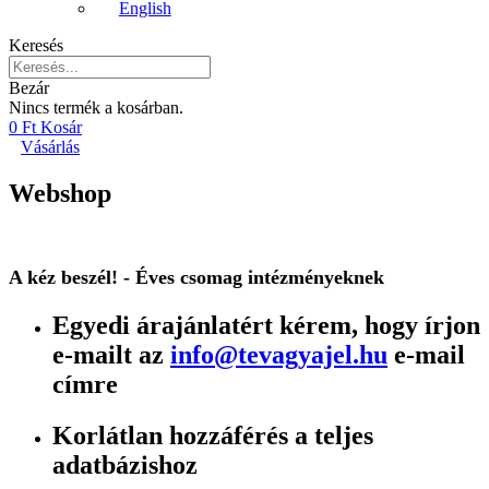
English
Keresés
Bezár
Nincs termék a kosárban.
0
Ft
Kosár
Vásárlás
Webshop
A kéz beszél! - Éves csomag intézményeknek
Egyedi árajánlatért kérem, hogy írjon
e-mailt az
info@tevagyajel.hu
e-mail
címre
Korlátlan hozzáférés a teljes
adatbázishoz