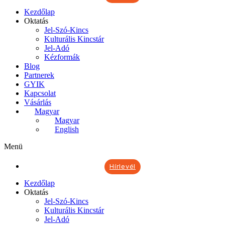
Kezdőlap
Oktatás
Jel-Szó-Kincs
Kulturális Kincstár
Jel-Adó
Kézformák
Blog
Partnerek
GYIK
Kapcsolat
Vásárlás
Magyar
Magyar
English
Menü
Hírlevél
Kezdőlap
Oktatás
Jel-Szó-Kincs
Kulturális Kincstár
Jel-Adó