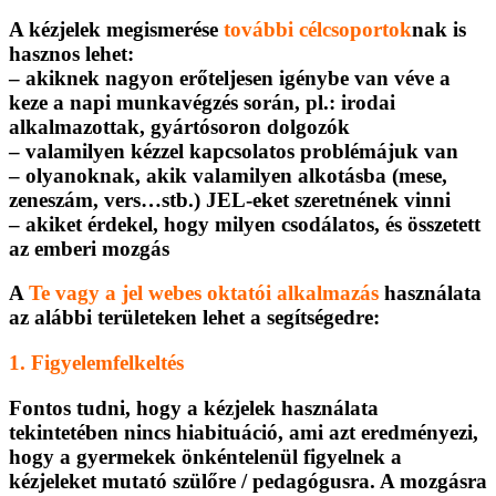
A kézjelek megismerése
további célcsoportok
nak is
hasznos lehet:
– akiknek nagyon erőteljesen igénybe van véve a
keze a napi munkavégzés során, pl.: irodai
alkalmazottak, gyártósoron dolgozók
– valamilyen kézzel kapcsolatos problémájuk van
– olyanoknak, akik valamilyen alkotásba (mese,
zeneszám, vers…stb.) JEL-eket szeretnének vinni
– akiket érdekel, hogy milyen csodálatos, és összetett
az emberi mozgás
A
Te vagy a jel webes oktatói alkalmazás
használata
az alábbi területeken lehet a segítségedre:
1. Figyelemfelkeltés
Fontos tudni, hogy a kézjelek használata
tekintetében nincs hiabituáció, ami azt eredményezi,
hogy a gyermekek önkéntelenül figyelnek a
kézjeleket mutató szülőre / pedagógusra. A mozgásra