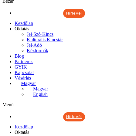
Bezár
Hírlevél
Kezdőlap
Oktatás
Jel-Szó-Kincs
Kulturális Kincstár
Jel-Adó
Kézformák
Blog
Partnerek
GYIK
Kapcsolat
Vásárlás
Magyar
Magyar
English
Menü
Hírlevél
Kezdőlap
Oktatás