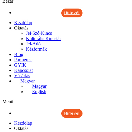
Bezár
Hírlevél
Kezdőlap
Oktatás
Jel-Szó-Kincs
Kulturális Kincstár
Jel-Adó
Kézformák
Blog
Partnerek
GYIK
Kapcsolat
Vásárlás
Magyar
Magyar
English
Menü
Hírlevél
Kezdőlap
Oktatás