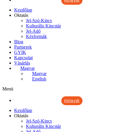
Hírlevél
Kezdőlap
Oktatás
Jel-Szó-Kincs
Kulturális Kincstár
Jel-Adó
Kézformák
Blog
Partnerek
GYIK
Kapcsolat
Vásárlás
Magyar
Magyar
English
Menü
Hírlevél
Kezdőlap
Oktatás
Jel-Szó-Kincs
Kulturális Kincstár
Jel-Adó