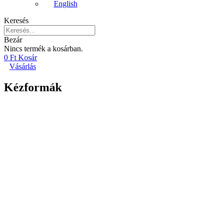
English
Keresés
Bezár
Nincs termék a kosárban.
0
Ft
Kosár
Vásárlás
Kézformák