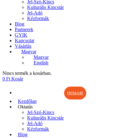
Jel-Szó-Kincs
Kulturális Kincstár
Jel-Adó
Kézformák
Blog
Partnerek
GYIK
Kapcsolat
Vásárlás
Magyar
Magyar
English
Nincs termék a kosárban.
0
Ft
Kosár
Hírlevél
Kezdőlap
Oktatás
Jel-Szó-Kincs
Kulturális Kincstár
Jel-Adó
Kézformák
Blog