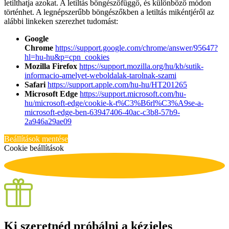
letilthatja azokat. A letiltás böngészőfüggő, és különböző módon
történhet. A legnépszerűbb böngészőkben a letiltás mikéntjéről az
alábbi linkeken szerezhet tudomást:
Google
Chrome
https://support.google.com/chrome/answer/95647?
hl=hu-hu&p=cpn_cookies
Mozilla Firefox
https://support.mozilla.org/hu/kb/sutik-
informacio-amelyet-weboldalak-tarolnak-szami
Safari
https://support.apple.com/hu-hu/HT201265
Microsoft Edge
https://support.microsoft.com/hu-
hu/microsoft-edge/cookie-k-t%C3%B6rl%C3%A9se-a-
microsoft-edge-ben-63947406-40ac-c3b8-57b9-
2a946a29ae09
Beállítások mentése
Cookie beállítások
Ki szeretnéd próbálni a kézjeles