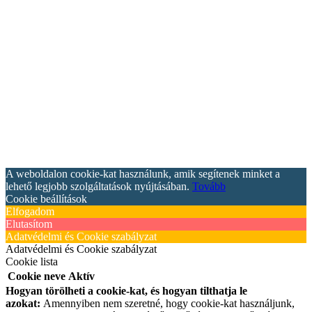
A weboldalon cookie-kat használunk, amik segítenek minket a
lehető legjobb szolgáltatások nyújtásában.
Tovább
Cookie beállítások
Elfogadom
Elutasítom
Adatvédelmi és Cookie szabályzat
Adatvédelmi és Cookie szabályzat
Cookie lista
Cookie neve
Aktív
Hogyan törölheti a cookie-kat, és hogyan tilthatja le
azokat:
Amennyiben nem szeretné, hogy cookie-kat használjunk,