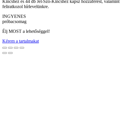
Kincshez és 44 db Jel-Szó-Kincshez kapsz hozzáférést, valamint
feliratkozol hírlevelünkre.
INGYENES
próbacsomag
Élj MOST a lehetőséggel!
Kérem a tartalmakat