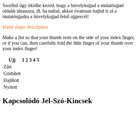
Szorítsd úgy ökölbe kezed, hogy a hüvelykujjad a mutatóujjad
oldalát támassza, ill. ha tudod, akkor óvatosan hajtsd is rá a
mutatóujjadra a hüvelykujjad felső ujjpercét!
Hand shape description
Make a fist so that your thumb rests on the side of your index finger,
or if you can, then carefully fold the little finger of your thumb over
your index finger!
Ujj
1
2
3
4
5
Zárt
Görbített
Hajlított
Nyitott
Kapcsolódó Jel-Szó-Kincsek