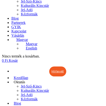
Jel-Szó-Kincs
Kulturális Kincstár
Jel-Adó
Kézformák
Blog
Partnerek
GYIK
Kapcsolat
Vásárlás
Magyar
Magyar
English
Nincs termék a kosárban.
0
Ft
Kosár
Hírlevél
Kezdőlap
Oktatás
Jel-Szó-Kincs
Kulturális Kincstár
Jel-Adó
Kézformák
Blog