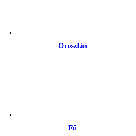
Oroszlán
Fű