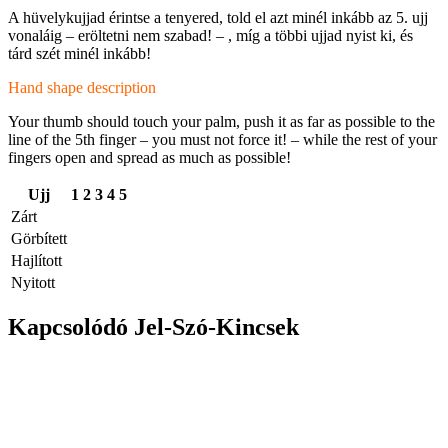
A hüvelykujjad érintse a tenyered, told el azt minél inkább az 5. ujj
vonaláig – eröltetni nem szabad! – , míg a többi ujjad nyist ki, és
tárd szét minél inkább!
Hand shape description
Your thumb should touch your palm, push it as far as possible to the
line of the 5th finger – you must not force it! – while the rest of your
fingers open and spread as much as possible!
Ujj
1
2
3
4
5
Zárt
Görbített
Hajlított
Nyitott
Kapcsolódó Jel-Szó-Kincsek