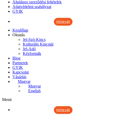
Általános szerződési feltételek
Adatvédelmi szabályzat
GYIK
Hírlevél
Kezdőlap
Oktatás
Jel-Szó-Kincs
Kulturális Kincstár
Jel-Adó
Kézformák
Blog
Partnerek
GYIK
Kapcsolat
Vásárlás
Magyar
Magyar
English
Menü
Hírlevél