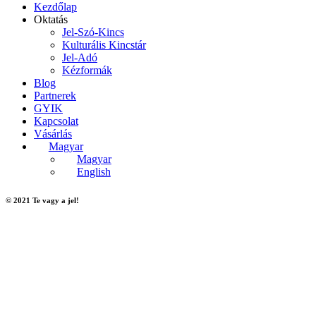
Kezdőlap
Oktatás
Jel-Szó-Kincs
Kulturális Kincstár
Jel-Adó
Kézformák
Blog
Partnerek
GYIK
Kapcsolat
Vásárlás
Magyar
Magyar
English
© 2021 Te vagy a jel!