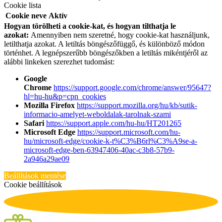
Cookie lista
Cookie neve
Aktív
Hogyan törölheti a cookie-kat, és hogyan tilthatja le
azokat:
Amennyiben nem szeretné, hogy cookie-kat használjunk,
letilthatja azokat. A letiltás böngészőfüggő, és különböző módon
történhet. A legnépszerűbb böngészőkben a letiltás mikéntjéről az
alábbi linkeken szerezhet tudomást:
Google
Chrome
https://support.google.com/chrome/answer/95647?
hl=hu-hu&p=cpn_cookies
Mozilla Firefox
https://support.mozilla.org/hu/kb/sutik-
informacio-amelyet-weboldalak-tarolnak-szami
Safari
https://support.apple.com/hu-hu/HT201265
Microsoft Edge
https://support.microsoft.com/hu-
hu/microsoft-edge/cookie-k-t%C3%B6rl%C3%A9se-a-
microsoft-edge-ben-63947406-40ac-c3b8-57b9-
2a946a29ae09
Beállítások mentése
Cookie beállítások