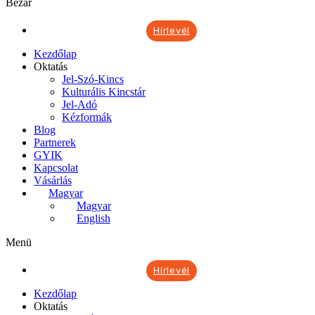
Bezár
Hírlevél
Kezdőlap
Oktatás
Jel-Szó-Kincs
Kulturális Kincstár
Jel-Adó
Kézformák
Blog
Partnerek
GYIK
Kapcsolat
Vásárlás
Magyar
Magyar
English
Menü
Hírlevél
Kezdőlap
Oktatás