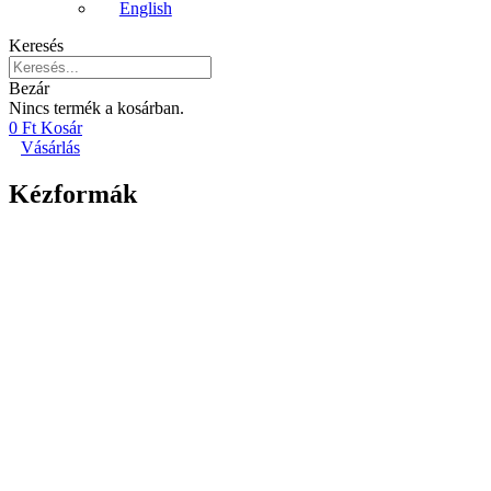
English
Keresés
Bezár
Nincs termék a kosárban.
0
Ft
Kosár
Vásárlás
Kézformák