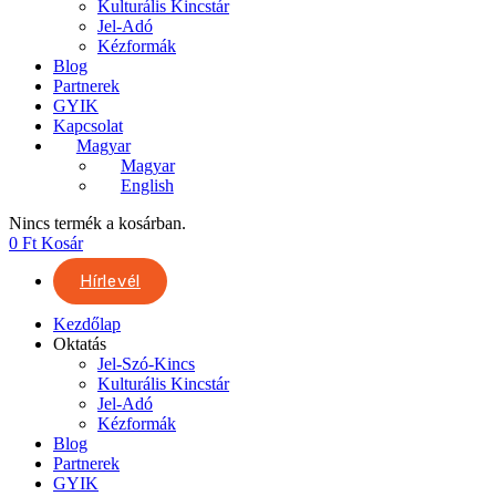
Kulturális Kincstár
Jel-Adó
Kézformák
Blog
Partnerek
GYIK
Kapcsolat
Magyar
Magyar
English
Nincs termék a kosárban.
0
Ft
Kosár
Hírlevél
Kezdőlap
Oktatás
Jel-Szó-Kincs
Kulturális Kincstár
Jel-Adó
Kézformák
Blog
Partnerek
GYIK