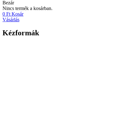
Bezár
Nincs termék a kosárban.
0
Ft
Kosár
Vásárlás
Kézformák