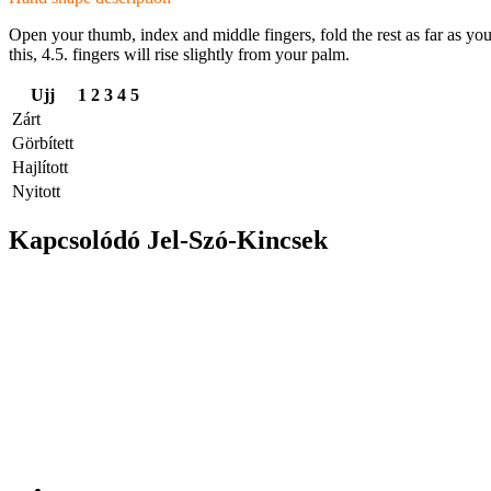
Open your thumb, index and middle fingers, fold the rest as far as you 
this, 4.5. fingers will rise slightly from your palm.
Ujj
1
2
3
4
5
Zárt
Görbített
Hajlított
Nyitott
Kapcsolódó Jel-Szó-Kincsek