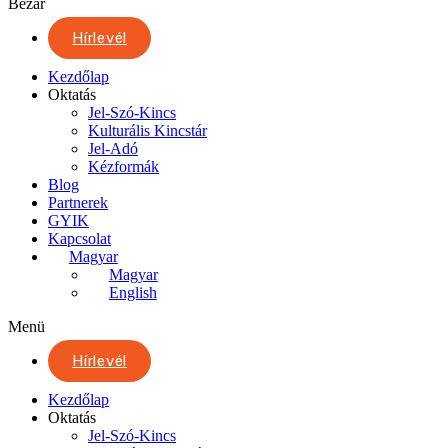
Bezár
Hírlevél
Kezdőlap
Oktatás
Jel-Szó-Kincs
Kulturális Kincstár
Jel-Adó
Kézformák
Blog
Partnerek
GYIK
Kapcsolat
Magyar
Magyar
English
Menü
Hírlevél
Kezdőlap
Oktatás
Jel-Szó-Kincs