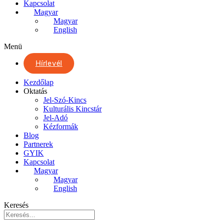
Kapcsolat
Magyar
Magyar
English
Menü
Hírlevél
Kezdőlap
Oktatás
Jel-Szó-Kincs
Kulturális Kincstár
Jel-Adó
Kézformák
Blog
Partnerek
GYIK
Kapcsolat
Magyar
Magyar
English
Keresés