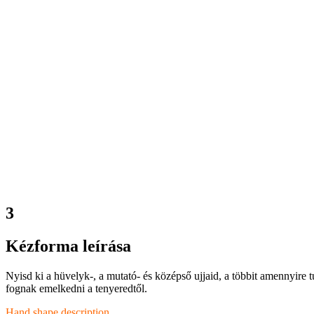
3
Kézforma leírása
Nyisd ki a hüvelyk-, a mutató- és középső ujjaid, a többit amennyire tu
fognak emelkedni a tenyeredtől.
Hand shape description