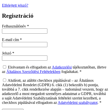
Elfelejtett jelszó?
Regisztráció
Kötelező
Felhasználónév
*
Kötelező
E-mail cím
*
Kötelező
Jelszó
*
Elolvastam és elfogadom az
Adatkezelési
tájékoztatóban, illetve
az
Általános Szerződési Feltételekben
foglaltakat.
*
Alulírott, az alábbi checkbox pipálásával – az Általános
Adatvédelmi Rendelet (GDPR) 6. cikk (1) bekezdés b) pontja,
továbbá a 7. cikk rendelkezése alapján – tudomásul veszem, hogy az
adatkezelő a most megadott személyes adataimat a GDPR, továbbá
a saját Adatvédelmi Szabályzatának feltételei szerint kezelheti, a
checkbox pipálásával elfogadom az
Adatvédelmi szabályzatot
.
*