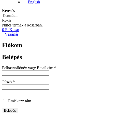
English
Keresés
Bezár
Nincs termék a kosárban.
0
Ft
Kosár
Vásárlás
Fiókom
Belépés
Kötelező
Felhasználónév vagy Email cím
*
Kötelező
Jelszó
*
Emlékezz rám
Belépés