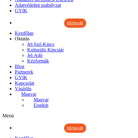
Adatvédelmi szabályzat
GYIK
Hírlevél
Kezdőlap
Oktatás
Jel-Szó-Kincs
Kulturális Kincstár
Jel-Adó
Kézformák
Blog
Partnerek
GYIK
Kapcsolat
Vásárlás
Magyar
Magyar
English
Menü
Hírlevél