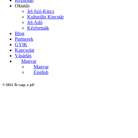
Kezdőlap
Oktatás
Jel-Szó-Kincs
Kulturális Kincstár
Jel-Adó
Kézformák
Blog
Partnerek
GYIK
Kapcsolat
Vásárlás
Magyar
Magyar
English
© 2021 Te vagy a jel!