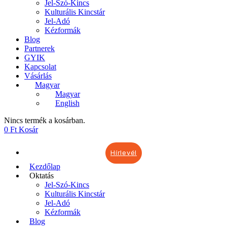
Jel-Szó-Kincs
Kulturális Kincstár
Jel-Adó
Kézformák
Blog
Partnerek
GYIK
Kapcsolat
Vásárlás
Magyar
Magyar
English
Nincs termék a kosárban.
0
Ft
Kosár
Hírlevél
Kezdőlap
Oktatás
Jel-Szó-Kincs
Kulturális Kincstár
Jel-Adó
Kézformák
Blog