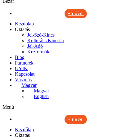
Bezár
Hírlevél
Kezdőlap
Oktatás
Jel-Szó-Kincs
Kulturális Kincstár
Jel-Adó
Kézformák
Blog
Partnerek
GYIK
Kapcsolat
Vásárlás
Magyar
Magyar
English
Menü
Hírlevél
Kezdőlap
Oktatás