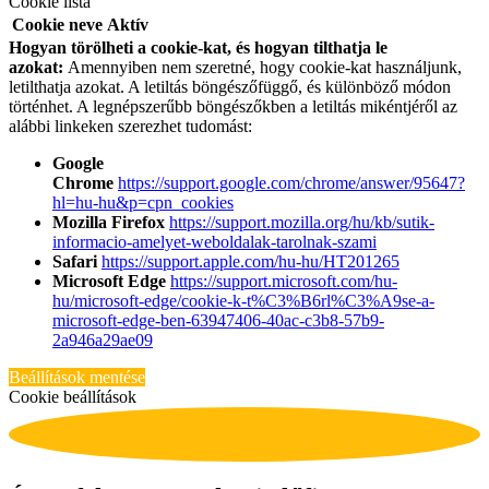
Cookie lista
Cookie neve
Aktív
Hogyan törölheti a cookie-kat, és hogyan tilthatja le
azokat:
Amennyiben nem szeretné, hogy cookie-kat használjunk,
letilthatja azokat. A letiltás böngészőfüggő, és különböző módon
történhet. A legnépszerűbb böngészőkben a letiltás mikéntjéről az
alábbi linkeken szerezhet tudomást:
Google
Chrome
https://support.google.com/chrome/answer/95647?
hl=hu-hu&p=cpn_cookies
Mozilla Firefox
https://support.mozilla.org/hu/kb/sutik-
informacio-amelyet-weboldalak-tarolnak-szami
Safari
https://support.apple.com/hu-hu/HT201265
Microsoft Edge
https://support.microsoft.com/hu-
hu/microsoft-edge/cookie-k-t%C3%B6rl%C3%A9se-a-
microsoft-edge-ben-63947406-40ac-c3b8-57b9-
2a946a29ae09
Beállítások mentése
Cookie beállítások