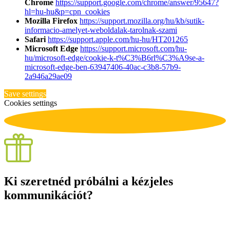
Chrome
https://support.google.com/chrome/answer/95647?
hl=hu-hu&p=cpn_cookies
Mozilla Firefox
https://support.mozilla.org/hu/kb/sutik-
informacio-amelyet-weboldalak-tarolnak-szami
Safari
https://support.apple.com/hu-hu/HT201265
Microsoft Edge
https://support.microsoft.com/hu-
hu/microsoft-edge/cookie-k-t%C3%B6rl%C3%A9se-a-
microsoft-edge-ben-63947406-40ac-c3b8-57b9-
2a946a29ae09
Save settings
Cookies settings
Ki szeretnéd próbálni a kézjeles
kommunikációt?