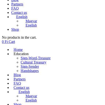
Partners
FAQ
Contact us
English
Magyar
English
Shop
No products in the cart.
0
Ft
Cart
Home
Education
Sign-Word-Treasure
Cultural Treasury
Sign-Sender
Handshapes
Blog
Partners
FAQ
Contact us
English
Magyar
English
Shop