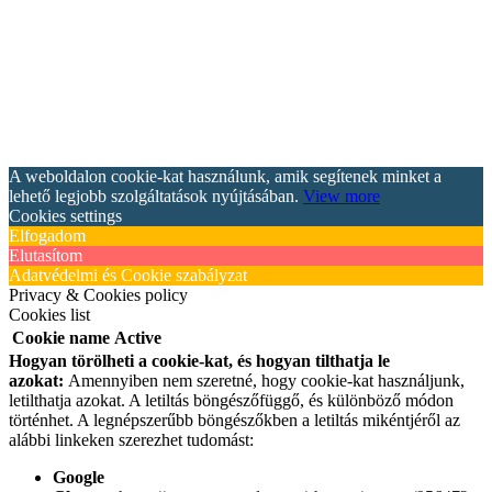
A weboldalon cookie-kat használunk, amik segítenek minket a
lehető legjobb szolgáltatások nyújtásában.
View more
Cookies settings
Elfogadom
Elutasítom
Adatvédelmi és Cookie szabályzat
Privacy & Cookies policy
Cookies list
Cookie name
Active
Hogyan törölheti a cookie-kat, és hogyan tilthatja le
azokat:
Amennyiben nem szeretné, hogy cookie-kat használjunk,
letilthatja azokat. A letiltás böngészőfüggő, és különböző módon
történhet. A legnépszerűbb böngészőkben a letiltás mikéntjéről az
alábbi linkeken szerezhet tudomást:
Google