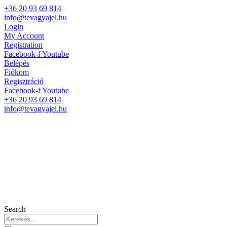
+36 20 93 69 814
info@tevagyajel.hu
Login
My Account
Registration
Facebook-f
Youtube
Belépés
Fiókom
Regisztráció
Facebook-f
Youtube
+36 20 93 69 814
info@tevagyajel.hu
Search