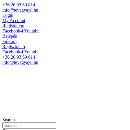
+36 20 93 69 814
info@tevagyajel.hu
Login
My Account
Registration
Facebook-f
Youtube
Belépés
Fiókom
Regisztráció
Facebook-f
Youtube
+36 20 93 69 814
info@tevagyajel.hu
Search