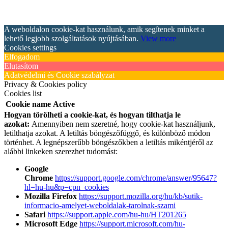
A weboldalon cookie-kat használunk, amik segítenek minket a
lehető legjobb szolgáltatások nyújtásában.
View more
Cookies settings
Elfogadom
Elutasítom
Adatvédelmi és Cookie szabályzat
Privacy & Cookies policy
Cookies list
Cookie name
Active
Hogyan törölheti a cookie-kat, és hogyan tilthatja le
azokat:
Amennyiben nem szeretné, hogy cookie-kat használjunk,
letilthatja azokat. A letiltás böngészőfüggő, és különböző módon
történhet. A legnépszerűbb böngészőkben a letiltás mikéntjéről az
alábbi linkeken szerezhet tudomást:
Google
Chrome
https://support.google.com/chrome/answer/95647?
hl=hu-hu&p=cpn_cookies
Mozilla Firefox
https://support.mozilla.org/hu/kb/sutik-
informacio-amelyet-weboldalak-tarolnak-szami
Safari
https://support.apple.com/hu-hu/HT201265
Microsoft Edge
https://support.microsoft.com/hu-