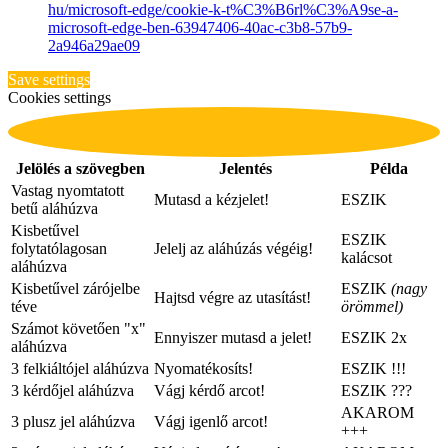
hu/microsoft-edge/cookie-k-t%C3%B6rl%C3%A9se-a-
microsoft-edge-ben-63947406-40ac-c3b8-57b9-
2a946a29ae09
Save settings
Cookies settings
Jelölés a szövegben
Jelentés
Példa
Vastag nyomtatott
Mutasd a kézjelet!
ESZIK
betű aláhúzva
Kisbetűvel
ESZIK
folytatólagosan
Jelelj az aláhúzás végéig!
kalácsot
aláhúzva
Kisbetűvel zárójelbe
ESZIK
(nagy
Hajtsd végre az utasítást!
téve
örömmel)
Számot követően "x"
Ennyiszer mutasd a jelet!
ESZIK
2x
aláhúzva
3 felkiáltójel aláhúzva
Nyomatékosíts!
ESZIK
!!!
3 kérdőjel aláhúzva
Vágj kérdő arcot!
ESZIK
???
AKAROM
3 plusz jel aláhúzva
Vágj igenlő arcot!
+++