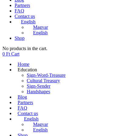
Partners
FAQ
Contact us
English
Magyar
English
Shop
No products in the cart.
0
Ft
Cart
Home
Education
Sign-Word-Treasure
Cultural Treasury
Sign-Sender
Handshapes
Blog
Partners
FAQ
Contact us
English
Magyar
English
Shop