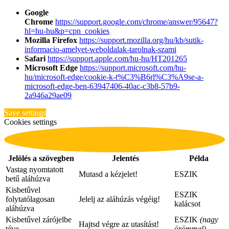
Google
Chrome
https://support.google.com/chrome/answer/95647?
hl=hu-hu&p=cpn_cookies
Mozilla Firefox
https://support.mozilla.org/hu/kb/sutik-
informacio-amelyet-weboldalak-tarolnak-szami
Safari
https://support.apple.com/hu-hu/HT201265
Microsoft Edge
https://support.microsoft.com/hu-
hu/microsoft-edge/cookie-k-t%C3%B6rl%C3%A9se-a-
microsoft-edge-ben-63947406-40ac-c3b8-57b9-
2a946a29ae09
Save settings
Cookies settings
Jelölés a szövegben
Jelentés
Példa
Vastag nyomtatott
Mutasd a kézjelet!
ESZIK
betű aláhúzva
Kisbetűvel
ESZIK
folytatólagosan
Jelelj az aláhúzás végéig!
kalácsot
aláhúzva
Kisbetűvel zárójelbe
ESZIK
(nagy
Hajtsd végre az utasítást!
téve
örömmel)