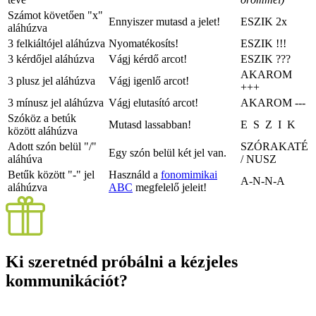
Számot követően "x"
Ennyiszer mutasd a jelet!
ESZIK
2x
aláhúzva
3 felkiáltójel aláhúzva
Nyomatékosíts!
ESZIK
!!!
3 kérdőjel aláhúzva
Vágj kérdő arcot!
ESZIK
???
AKAROM
3 plusz jel aláhúzva
Vágj igenlő arcot!
+++
3 mínusz jel aláhúzva
Vágj elutasító arcot!
AKAROM
---
Szóköz a betúk
Mutasd lassabban!
E S Z I K
között aláhúzva
Adott szón belül "/"
SZÓRAKATÉ
Egy szón belül két jel van.
aláhúva
/ NUSZ
Betűk között "-" jel
Használd a
fonomimikai
A-N-N-A
aláhúzva
ABC
megfelelő jeleit!
Ki szeretnéd próbálni a kézjeles
kommunikációt?