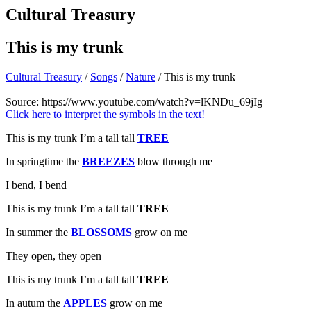
Cultural Treasury
This is my trunk
Cultural Treasury
/
Songs
/
Nature
/ This is my trunk
Source:
https://www.youtube.com/watch?v=lKNDu_69jIg
Click here to interpret the symbols in the text!
This is my trunk I’m a tall tall
TREE
In springtime the
BREEZES
blow through me
I bend, I bend
This is my trunk I’m a tall tall
TREE
In summer the
BLOSSOMS
grow on me
They open, they open
This is my trunk I’m a tall tall
TREE
In autum the
APPLES
grow on me