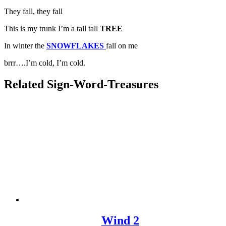
They fall, they fall
This is my trunk I’m a tall tall
TREE
In winter the
SNOWFLAKES
fall on me
brrr….I’m cold, I’m cold.
Related Sign-Word-Treasures
Wind 2