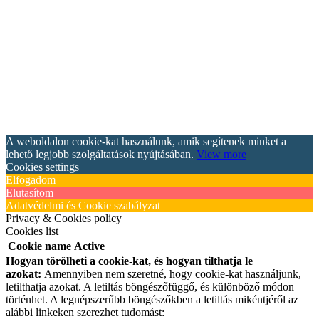
A weboldalon cookie-kat használunk, amik segítenek minket a
lehető legjobb szolgáltatások nyújtásában.
View more
Cookies settings
Elfogadom
Elutasítom
Adatvédelmi és Cookie szabályzat
Privacy & Cookies policy
Cookies list
Cookie name
Active
Hogyan törölheti a cookie-kat, és hogyan tilthatja le
azokat:
Amennyiben nem szeretné, hogy cookie-kat használjunk,
letilthatja azokat. A letiltás böngészőfüggő, és különböző módon
történhet. A legnépszerűbb böngészőkben a letiltás mikéntjéről az
alábbi linkeken szerezhet tudomást: