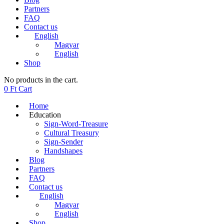
Partners
FAQ
Contact us
English
Magyar
English
Shop
No products in the cart.
0
Ft
Cart
Home
Education
Sign-Word-Treasure
Cultural Treasury
Sign-Sender
Handshapes
Blog
Partners
FAQ
Contact us
English
Magyar
English
Shop