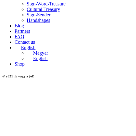
Sign-Word-Treasure
Cultural Treasury
Sign-Sender
Handshapes
Blog
Partners
FAQ
Contact us
English
Magyar
English
Shop
© 2021 Te vagy a jel!