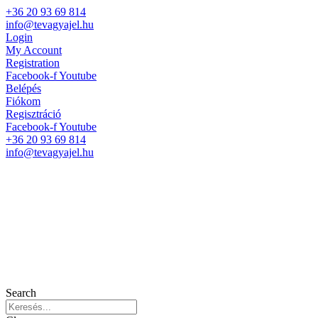
+36 20 93 69 814
info@tevagyajel.hu
Login
My Account
Registration
Facebook-f
Youtube
Belépés
Fiókom
Regisztráció
Facebook-f
Youtube
+36 20 93 69 814
info@tevagyajel.hu
Search