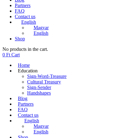
Partners
FAQ
Contact us
English
Magyar
English
Shop
No products in the cart.
0
Ft
Cart
Home
Education
Sign-Word-Treasure
Cultural Treasury
Sign-Sender
Handshapes
Blog
Partners
FAQ
Contact us
English
Magyar
English
Shop