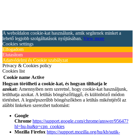
A weboldalon cookie-kat használunk, amik segítenek minket a
lehető legjobb szolgáltatások nyújtásában.
View more
Cookies settings
Elfogadom
Elutasítom
Adatvédelmi és Cookie szabályzat
Privacy & Cookies policy
Cookies list
Cookie name
Active
Hogyan törölheti a cookie-kat, és hogyan tilthatja le
azokat:
Amennyiben nem szeretné, hogy cookie-kat használjunk,
letilthatja azokat. A letiltás böngészőfüggő, és különböző módon
történhet. A legnépszerűbb böngészőkben a letiltás mikéntjéről az
alábbi linkeken szerezhet tudomást:
Google
Chrome
https://support.google.com/chrome/answer/95647?
hl=hu-hu&p=cpn_cookies
Mozilla Firefox
https://support.mozilla.org/hu/kb/sutik-