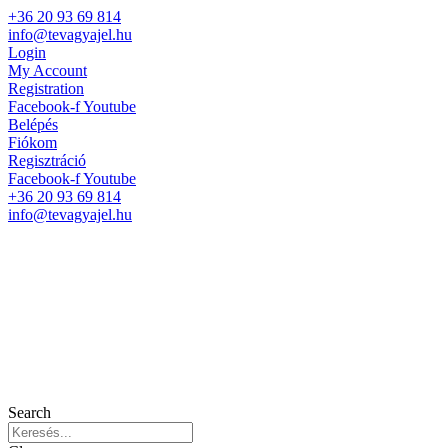
+36 20 93 69 814
info@tevagyajel.hu
Login
My Account
Registration
Facebook-f
Youtube
Belépés
Fiókom
Regisztráció
Facebook-f
Youtube
+36 20 93 69 814
info@tevagyajel.hu
Search