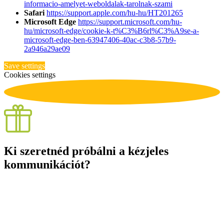
informacio-amelyet-weboldalak-tarolnak-szami
Safari
https://support.apple.com/hu-hu/HT201265
Microsoft Edge
https://support.microsoft.com/hu-
hu/microsoft-edge/cookie-k-t%C3%B6rl%C3%A9se-a-
microsoft-edge-ben-63947406-40ac-c3b8-57b9-
2a946a29ae09
Save settings
Cookies settings
Ki szeretnéd próbálni a kézjeles
kommunikációt?