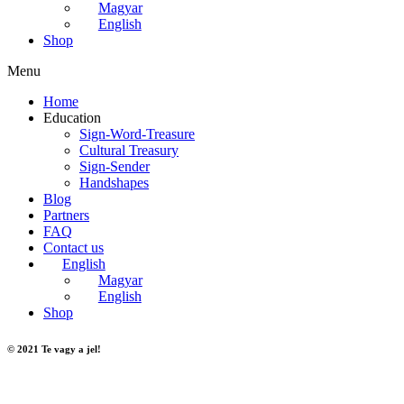
Magyar
English
Shop
Menu
Home
Education
Sign-Word-Treasure
Cultural Treasury
Sign-Sender
Handshapes
Blog
Partners
FAQ
Contact us
English
Magyar
English
Shop
© 2021 Te vagy a jel!