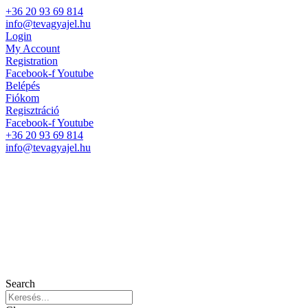
+36 20 93 69 814
info@tevagyajel.hu
Login
My Account
Registration
Facebook-f
Youtube
Belépés
Fiókom
Regisztráció
Facebook-f
Youtube
+36 20 93 69 814
info@tevagyajel.hu
Search