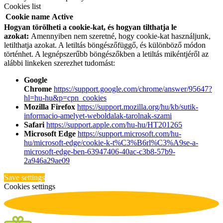
Cookies list
Cookie name
Active
Hogyan törölheti a cookie-kat, és hogyan tilthatja le
azokat:
Amennyiben nem szeretné, hogy cookie-kat használjunk,
letilthatja azokat. A letiltás böngészőfüggő, és különböző módon
történhet. A legnépszerűbb böngészőkben a letiltás mikéntjéről az
alábbi linkeken szerezhet tudomást:
Google
Chrome
https://support.google.com/chrome/answer/95647?
hl=hu-hu&p=cpn_cookies
Mozilla Firefox
https://support.mozilla.org/hu/kb/sutik-
informacio-amelyet-weboldalak-tarolnak-szami
Safari
https://support.apple.com/hu-hu/HT201265
Microsoft Edge
https://support.microsoft.com/hu-
hu/microsoft-edge/cookie-k-t%C3%B6rl%C3%A9se-a-
microsoft-edge-ben-63947406-40ac-c3b8-57b9-
2a946a29ae09
Save settings
Cookies settings