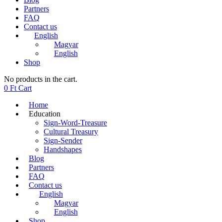
Partners
FAQ
Contact us
English
Magyar
English
Shop
No products in the cart.
0
Ft
Cart
Home
Education
Sign-Word-Treasure
Cultural Treasury
Sign-Sender
Handshapes
Blog
Partners
FAQ
Contact us
English
Magyar
English
Shop