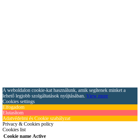
A weboldalon cookie-kat használunk, amik segítenek minket a
lehető legjobb szolgáltatások nyújtásában.
View more
Cookies settings
Elfogadom
Elutasítom
Adatvédelmi és Cookie szabályzat
Privacy & Cookies policy
Cookies list
Cookie name
Active