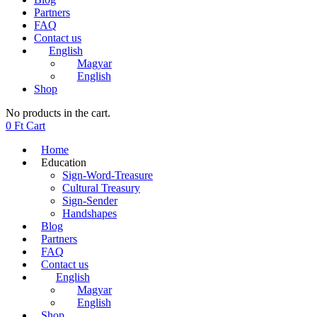
Partners
FAQ
Contact us
English
Magyar
English
Shop
No products in the cart.
0
Ft
Cart
Home
Education
Sign-Word-Treasure
Cultural Treasury
Sign-Sender
Handshapes
Blog
Partners
FAQ
Contact us
English
Magyar
English
Shop