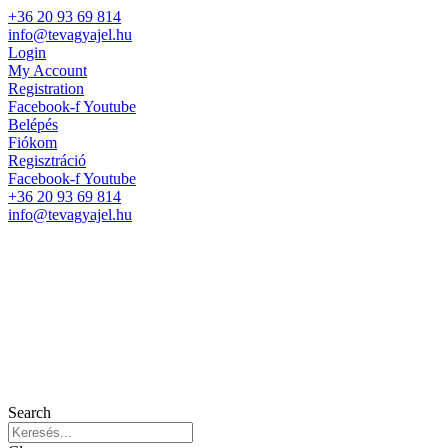
+36 20 93 69 814
info@tevagyajel.hu
Login
My Account
Registration
Facebook-f
Youtube
Belépés
Fiókom
Regisztráció
Facebook-f
Youtube
+36 20 93 69 814
info@tevagyajel.hu
Search