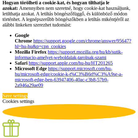
Hogyan törölheti a cookie-kat, és hogyan tilthatja le
azokat:
Amennyiben nem szeretné, hogy cookie-kat használjunk,
letilthatja azokat. A letiltás böngészőfüggő, és különböző módon
történhet. A legnépszerűbb böngészőkben a letiltás mikéntjéről az
alábbi linkeken szerezhet tudomást:
Google
Chrome
https://support.google.com/chrome/answer/95647?
hl=hu-hu&p=cpn_cookies
Mozilla Firefox
https://support.mozilla.org/hu/kb/sutik-
informacio-amelyet-weboldalak-tarolnak-szami
Safari
https://support.apple.com/hu-hu/HT201265
Microsoft Edge
https://support.microsoft.com/hu-
hu/microsoft-edge/cookie-k-t%C3%B6rl%C3%A9se-a-
microsoft-edge-ben-63947406-40ac-c3b8-57b9-
2a946a29ae09
Save settings
Cookies settings