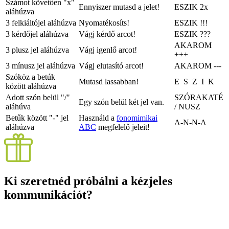
Számot követően "x"
Ennyiszer mutasd a jelet!
ESZIK
2x
aláhúzva
3 felkiáltójel aláhúzva
Nyomatékosíts!
ESZIK
!!!
3 kérdőjel aláhúzva
Vágj kérdő arcot!
ESZIK
???
AKAROM
3 plusz jel aláhúzva
Vágj igenlő arcot!
+++
3 mínusz jel aláhúzva
Vágj elutasító arcot!
AKAROM
---
Szóköz a betúk
Mutasd lassabban!
E S Z I K
között aláhúzva
Adott szón belül "/"
SZÓRAKATÉ
Egy szón belül két jel van.
aláhúva
/ NUSZ
Betűk között "-" jel
Használd a
fonomimikai
A-N-N-A
aláhúzva
ABC
megfelelő jeleit!
Ki szeretnéd próbálni a kézjeles
kommunikációt?