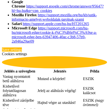
Google
Chrome
https://support.google.com/chrome/answer/95647?
hl=hu-hu&p=cpn_cookies
Mozilla Firefox
https://support.mozilla.org/hu/kb/sutik-
informacio-amelyet-weboldalak-tarolnak-szami
Safari
https://support.apple.com/hu-hu/HT201265
Microsoft Edge
https://support.microsoft.com/hu-
hu/microsoft-edge/cookie-k-t%C3%B6rl%C3%A9se-a-
microsoft-edge-ben-63947406-40ac-c3b8-57b9-
2a946a29ae09
Save settings
Cookies settings
Jelölés a szövegben
Jelentés
Példa
Vastag nyomtatott
Mutasd a kézjelet!
ESZIK
betű aláhúzva
Kisbetűvel
ESZIK
folytatólagosan
Jelelj az aláhúzás végéig!
kalácsot
aláhúzva
Kisbetűvel zárójelbe
ESZIK
(nagy
Hajtsd végre az utasítást!
téve
örömmel)