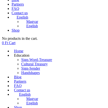
Partners
FAQ
Contact us
English
Magyar
English
Shop
No products in the cart.
0
Ft
Cart
Home
Education
Sign-Word-Treasure
Cultural Treasury
Sign-Sender
Handshapes
Blog
Partners
FAQ
Contact us
English
Magyar
English
Shop