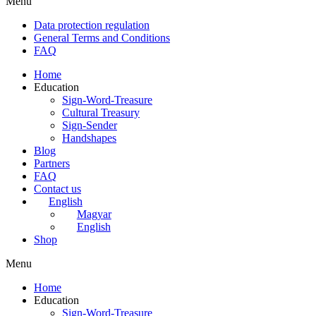
Menu
Data protection regulation
General Terms and Conditions
FAQ
Home
Education
Sign-Word-Treasure
Cultural Treasury
Sign-Sender
Handshapes
Blog
Partners
FAQ
Contact us
English
Magyar
English
Shop
Menu
Home
Education
Sign-Word-Treasure