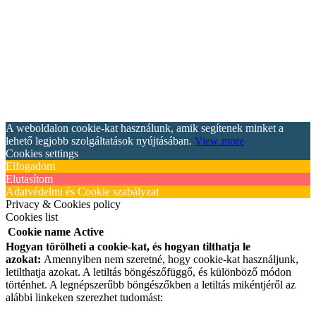
A weboldalon cookie-kat használunk, amik segítenek minket a
lehető legjobb szolgáltatások nyújtásában.
View more
Cookies settings
Elfogadom
Elutasítom
Adatvédelmi és Cookie szabályzat
Privacy & Cookies policy
Cookies list
Cookie name
Active
Hogyan törölheti a cookie-kat, és hogyan tilthatja le
azokat:
Amennyiben nem szeretné, hogy cookie-kat használjunk,
letilthatja azokat. A letiltás böngészőfüggő, és különböző módon
történhet. A legnépszerűbb böngészőkben a letiltás mikéntjéről az
alábbi linkeken szerezhet tudomást: