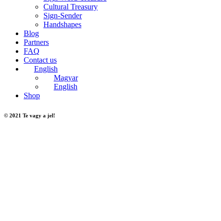
Cultural Treasury
Sign-Sender
Handshapes
Blog
Partners
FAQ
Contact us
English
Magyar
English
Shop
© 2021 Te vagy a jel!