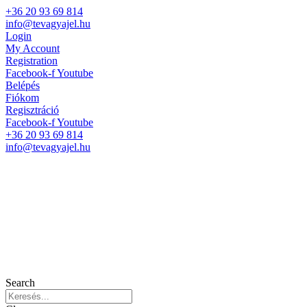
+36 20 93 69 814
info@tevagyajel.hu
Login
My Account
Registration
Facebook-f
Youtube
Belépés
Fiókom
Regisztráció
Facebook-f
Youtube
+36 20 93 69 814
info@tevagyajel.hu
Search