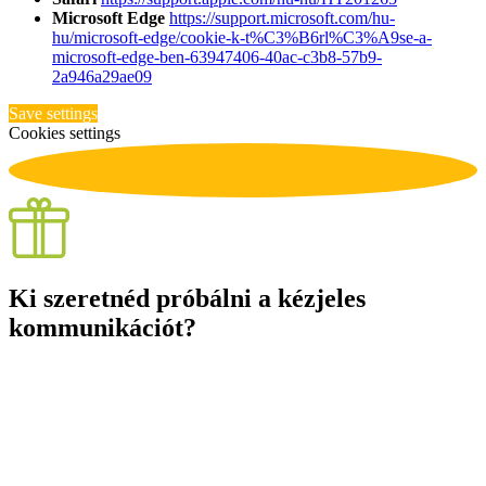
Microsoft Edge
https://support.microsoft.com/hu-
hu/microsoft-edge/cookie-k-t%C3%B6rl%C3%A9se-a-
microsoft-edge-ben-63947406-40ac-c3b8-57b9-
2a946a29ae09
Save settings
Cookies settings
Ki szeretnéd próbálni a kézjeles
kommunikációt?