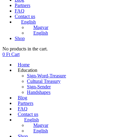
Partners
FAQ
Contact us
English
Magyar
English
Shop
No products in the cart.
0
Ft
Cart
Home
Education
Sign-Word-Treasure
Cultural Treasury
Sign-Sender
Handshapes
Blog
Partners
FAQ
Contact us
English
Magyar
English
Shop