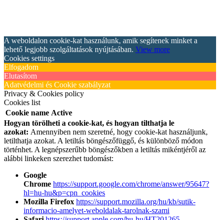
A weboldalon cookie-kat használunk, amik segítenek minket a
lehető legjobb szolgáltatások nyújtásában.
View more
Cookies settings
Elfogadom
Elutasítom
Adatvédelmi és Cookie szabályzat
Privacy & Cookies policy
Cookies list
Cookie name
Active
Hogyan törölheti a cookie-kat, és hogyan tilthatja le
azokat:
Amennyiben nem szeretné, hogy cookie-kat használjunk,
letilthatja azokat. A letiltás böngészőfüggő, és különböző módon
történhet. A legnépszerűbb böngészőkben a letiltás mikéntjéről az
alábbi linkeken szerezhet tudomást:
Google
Chrome
https://support.google.com/chrome/answer/95647?
hl=hu-hu&p=cpn_cookies
Mozilla Firefox
https://support.mozilla.org/hu/kb/sutik-
informacio-amelyet-weboldalak-tarolnak-szami
Safari
https://support.apple.com/hu-hu/HT201265