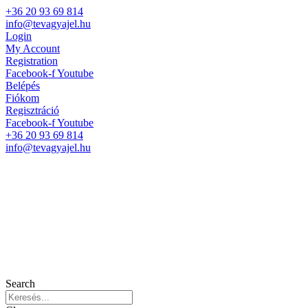
+36 20 93 69 814
info@tevagyajel.hu
Login
My Account
Registration
Facebook-f
Youtube
Belépés
Fiókom
Regisztráció
Facebook-f
Youtube
+36 20 93 69 814
info@tevagyajel.hu
Search