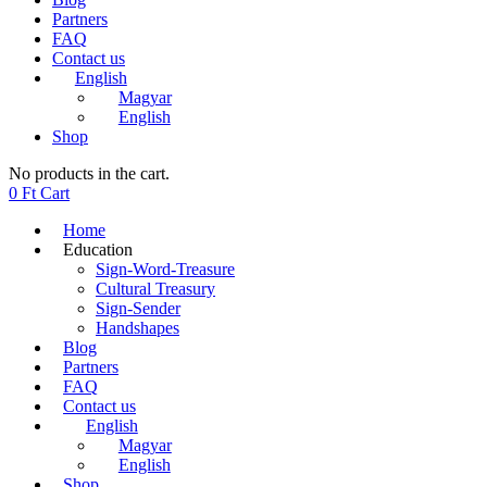
Partners
FAQ
Contact us
English
Magyar
English
Shop
No products in the cart.
0
Ft
Cart
Home
Education
Sign-Word-Treasure
Cultural Treasury
Sign-Sender
Handshapes
Blog
Partners
FAQ
Contact us
English
Magyar
English
Shop