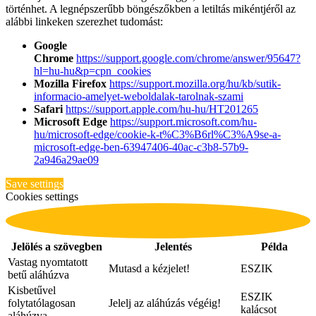
történhet. A legnépszerűbb böngészőkben a letiltás mikéntjéről az
alábbi linkeken szerezhet tudomást:
Google
Chrome
https://support.google.com/chrome/answer/95647?
hl=hu-hu&p=cpn_cookies
Mozilla Firefox
https://support.mozilla.org/hu/kb/sutik-
informacio-amelyet-weboldalak-tarolnak-szami
Safari
https://support.apple.com/hu-hu/HT201265
Microsoft Edge
https://support.microsoft.com/hu-
hu/microsoft-edge/cookie-k-t%C3%B6rl%C3%A9se-a-
microsoft-edge-ben-63947406-40ac-c3b8-57b9-
2a946a29ae09
Save settings
Cookies settings
Jelölés a szövegben
Jelentés
Példa
Vastag nyomtatott
Mutasd a kézjelet!
ESZIK
betű aláhúzva
Kisbetűvel
ESZIK
folytatólagosan
Jelelj az aláhúzás végéig!
kalácsot
aláhúzva