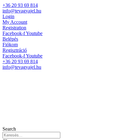
+36 20 93 69 814
info@tevagyajel.hu
Login
My Account
Registration
Facebook-f
Youtube
Belépés
Fiókom
Regisztráció
Facebook-f
Youtube
+36 20 93 69 814
info@tevagyajel.hu
Search