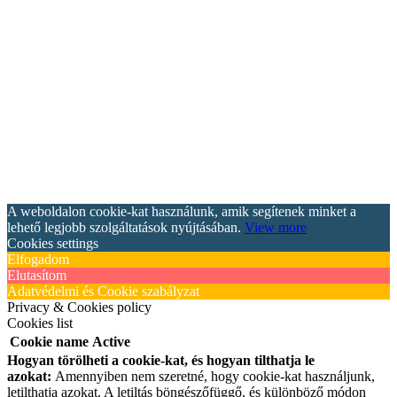
A weboldalon cookie-kat használunk, amik segítenek minket a
lehető legjobb szolgáltatások nyújtásában.
View more
Cookies settings
Elfogadom
Elutasítom
Adatvédelmi és Cookie szabályzat
Privacy & Cookies policy
Cookies list
Cookie name
Active
Hogyan törölheti a cookie-kat, és hogyan tilthatja le
azokat:
Amennyiben nem szeretné, hogy cookie-kat használjunk,
letilthatja azokat. A letiltás böngészőfüggő, és különböző módon