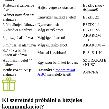
Kisbetűvel zárójelbe
ESZIK
(nagy
Hajtsd végre az utasítást!
téve
örömmel)
Számot követően "x"
Ennyiszer mutasd a jelet!
ESZIK
2x
aláhúzva
3 felkiáltójel aláhúzva
Nyomatékosíts!
ESZIK
!!!
3 kérdőjel aláhúzva
Vágj kérdő arcot!
ESZIK
???
AKAROM
3 plusz jel aláhúzva
Vágj igenlő arcot!
+++
3 mínusz jel aláhúzva
Vágj elutasító arcot!
AKAROM
---
Szóköz a betúk
Mutasd lassabban!
E S Z I K
között aláhúzva
Adott szón belül "/"
SZÓRAKATÉ
Egy szón belül két jel van.
aláhúva
/ NUSZ
Betűk között "-" jel
Használd a
fonomimikai
A-N-N-A
aláhúzva
ABC
megfelelő jeleit!
Ki szeretnéd próbálni a kézjeles
kommunikációt?