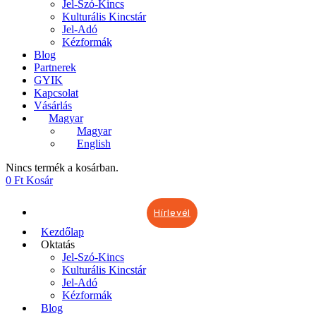
Jel-Szó-Kincs
Kulturális Kincstár
Jel-Adó
Kézformák
Blog
Partnerek
GYIK
Kapcsolat
Vásárlás
Magyar
Magyar
English
Nincs termék a kosárban.
0
Ft
Kosár
Hírlevél
Kezdőlap
Oktatás
Jel-Szó-Kincs
Kulturális Kincstár
Jel-Adó
Kézformák
Blog