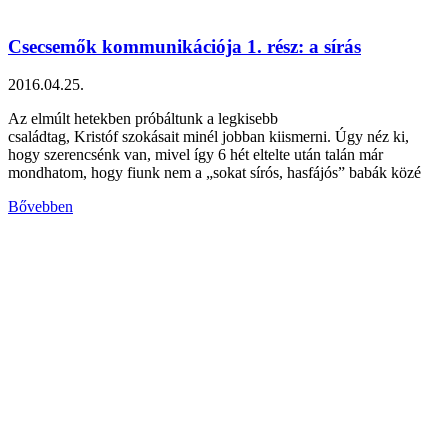
Csecsemők kommunikációja 1. rész: a sírás
2016.04.25.
Az elmúlt hetekben próbáltunk a legkisebb
családtag, Kristóf szokásait minél jobban kiismerni. Úgy néz ki,
hogy szerencsénk van, mivel így 6 hét eltelte után talán már
mondhatom, hogy fiunk nem a „sokat sírós, hasfájós” babák közé
Bővebben