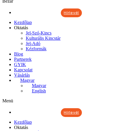
Bezár
Hírlevél
Kezdőlap
Oktatás
Jel-Szó-Kincs
Kulturális Kincstár
Jel-Adó
Kézformák
Blog
Partnerek
GYIK
Kapcsolat
Vásárlás
Magyar
Magyar
English
Menü
Hírlevél
Kezdőlap
Oktatás