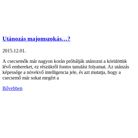
Utánozás majomszokás…?
2015.12.01.
A csecsemők már nagyon korán próbálják utánozni a körülöttük
lévő embereket, ez részükről fontos tanulási folyamat. Az utánzás
képessége a növekvő intelligencia jele, és azt mutatja, hogy a
csecsemő már sokat megért a
Bővebben