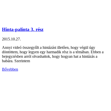
Hinta-palinta 3. rész
2015.10.27.
Annyi videó összegyűlt a hintázást illetően, hogy végül úgy
döntöttem, hogy legyen egy harmadik rész is a témában. Ebben a
bejegyzésben arról olvashattok, hogy hogyan hat a hintázás a
babára. Szerintem
Bővebben