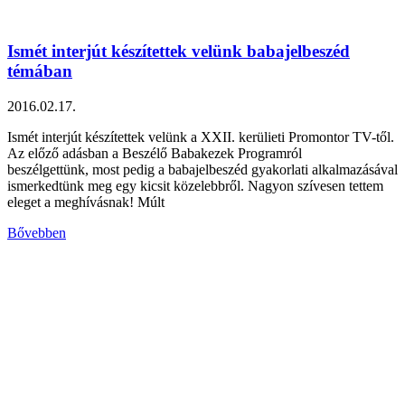
Ismét interjút készítettek velünk babajelbeszéd
témában
2016.02.17.
Ismét interjút készítettek velünk a XXII. kerülieti Promontor TV-től.
Az előző adásban a Beszélő Babakezek Programról
beszélgettünk, most pedig a babajelbeszéd gyakorlati alkalmazásával
ismerkedtünk meg egy kicsit közelebbről. Nagyon szívesen tettem
eleget a meghívásnak! Múlt
Bővebben