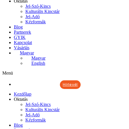
Oktatás
Jel-Szó-Kincs
Kulturális Kincstár
Jel-Adó
Kézformák
Blog
Partnerek
GYIK
Kapcsolat
Vásárlás
Magyar
Magyar
English
Menü
Hírlevél
Kezdőlap
Oktatás
Jel-Szó-Kincs
Kulturális Kincstár
Jel-Adó
Kézformák
Blog