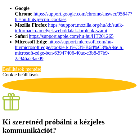
Google
Chrome
https://support.google.com/chrome/answer/95647?
hl=hu-hu&p=cpn_cookies
Mozilla Firefox
https://support.mozilla.org/hu/kb/sutik-
informacio-amelyet-weboldalak-tarolnak-szami
Safari
https://support.apple.com/hu-hu/HT201265
Microsoft Edge
https://support.microsoft.com/hu-
hu/microsoft-edge/cookie-k-t%C3%B6rl%C3%A9se-a-
microsoft-edge-ben-63947406-40ac-c3b8-57b9-
2a946a29ae09
Beállítások mentése
Cookie beállítások
Ki szeretnéd próbálni a kézjeles
kommunikációt?