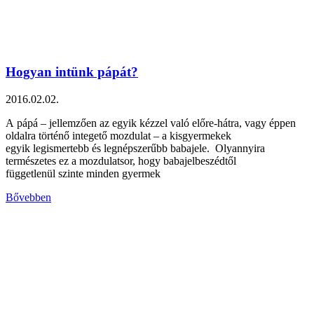
Hogyan intünk pápát?
2016.02.02.
A pápá – jellemzően az egyik kézzel való előre-hátra, vagy éppen
oldalra történő integető mozdulat – a kisgyermekek
egyik legismertebb és legnépszerűbb babajele. Olyannyira
természetes ez a mozdulatsor, hogy babajelbeszédtől
függetlenül szinte minden gyermek
Bővebben