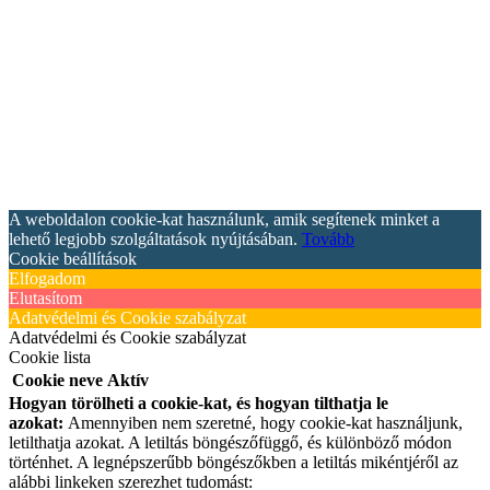
A weboldalon cookie-kat használunk, amik segítenek minket a
lehető legjobb szolgáltatások nyújtásában.
Tovább
Cookie beállítások
Elfogadom
Elutasítom
Adatvédelmi és Cookie szabályzat
Adatvédelmi és Cookie szabályzat
Cookie lista
Cookie neve
Aktív
Hogyan törölheti a cookie-kat, és hogyan tilthatja le
azokat:
Amennyiben nem szeretné, hogy cookie-kat használjunk,
letilthatja azokat. A letiltás böngészőfüggő, és különböző módon
történhet. A legnépszerűbb böngészőkben a letiltás mikéntjéről az
alábbi linkeken szerezhet tudomást: