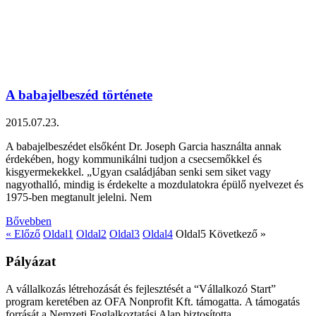
A babajelbeszéd története
2015.07.23.
A babajelbeszédet elsőként Dr. Joseph Garcia használta annak
érdekében, hogy kommunikálni tudjon a csecsemőkkel és
kisgyermekekkel. „Ugyan családjában senki sem siket vagy
nagyothalló, mindig is érdekelte a mozdulatokra épülő nyelvezet és
1975-ben megtanult jelelni. Nem
Bővebben
« Előző
Oldal
1
Oldal
2
Oldal
3
Oldal
4
Oldal
5
Következő »
Pályázat
A vállalkozás létrehozását és fejlesztését a “Vállalkozó Start”
program keretében az OFA Nonprofit Kft. támogatta. A támogatás
forrását a Nemzeti Foglalkoztatási Alap biztosította.