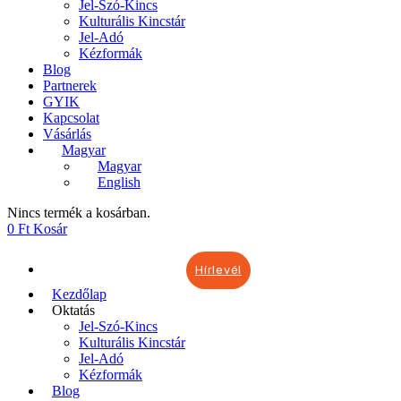
Jel-Szó-Kincs
Kulturális Kincstár
Jel-Adó
Kézformák
Blog
Partnerek
GYIK
Kapcsolat
Vásárlás
Magyar
Magyar
English
Nincs termék a kosárban.
0
Ft
Kosár
Hírlevél
Kezdőlap
Oktatás
Jel-Szó-Kincs
Kulturális Kincstár
Jel-Adó
Kézformák
Blog