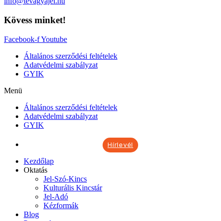
info@tevagyajel.hu
Kövess minket!
Facebook-f
Youtube
Általános szerződési feltételek
Adatvédelmi szabályzat
GYIK
Menü
Általános szerződési feltételek
Adatvédelmi szabályzat
GYIK
Hírlevél
Kezdőlap
Oktatás
Jel-Szó-Kincs
Kulturális Kincstár
Jel-Adó
Kézformák
Blog