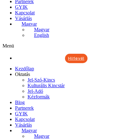
Partnerek
GYIK
Kapcsolat
Vásárlás
Magyar
Magyar
English
Menü
Hírlevél
Kezdőlap
Oktatás
Jel-Szó-Kincs
Kulturális Kincstár
Jel-Adó
Kézformák
Blog
Partnerek
GYIK
Kapcsolat
Vásárlás
Magyar
Magyar