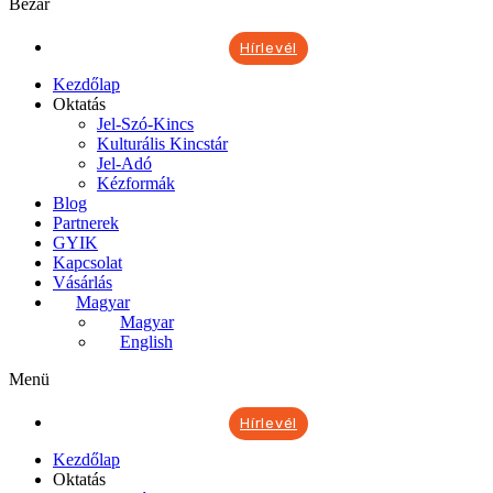
Bezár
Hírlevél
Kezdőlap
Oktatás
Jel-Szó-Kincs
Kulturális Kincstár
Jel-Adó
Kézformák
Blog
Partnerek
GYIK
Kapcsolat
Vásárlás
Magyar
Magyar
English
Menü
Hírlevél
Kezdőlap
Oktatás