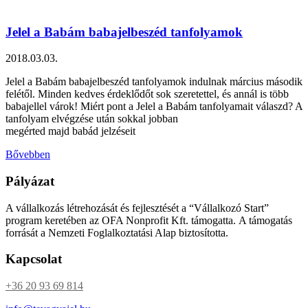
Jelel a Babám babajelbeszéd tanfolyamok
2018.03.03.
Jelel a Babám babajelbeszéd tanfolyamok indulnak március második
felétől. Minden kedves érdeklődőt sok szeretettel, és annál is több
babajellel várok! Miért pont a Jelel a Babám tanfolyamait válaszd? A
tanfolyam elvégzése után sokkal jobban
megérted majd babád jelzéseit
Bővebben
Pályázat
A vállalkozás létrehozását és fejlesztését a “Vállalkozó Start”
program keretében az OFA Nonprofit Kft. támogatta. A támogatás
forrását a Nemzeti Foglalkoztatási Alap biztosította.
Kapcsolat
+36 20 93 69 814