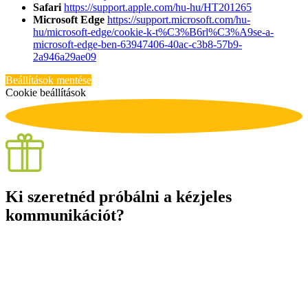
Safari
https://support.apple.com/hu-hu/HT201265
Microsoft Edge
https://support.microsoft.com/hu-
hu/microsoft-edge/cookie-k-t%C3%B6rl%C3%A9se-a-
microsoft-edge-ben-63947406-40ac-c3b8-57b9-
2a946a29ae09
Beállítások mentése
Cookie beállítások
Ki szeretnéd próbálni a kézjeles
kommunikációt?