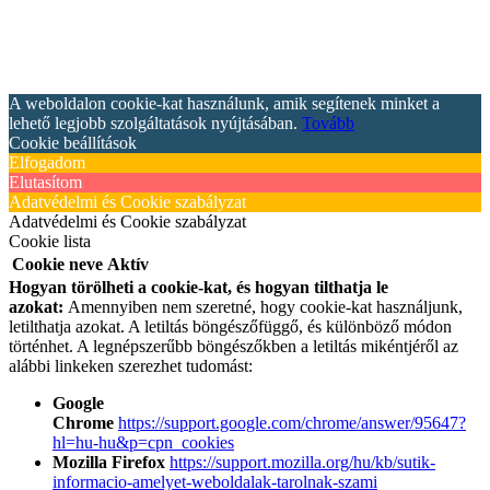
A weboldalon cookie-kat használunk, amik segítenek minket a
lehető legjobb szolgáltatások nyújtásában.
Tovább
Cookie beállítások
Elfogadom
Elutasítom
Adatvédelmi és Cookie szabályzat
Adatvédelmi és Cookie szabályzat
Cookie lista
Cookie neve
Aktív
Hogyan törölheti a cookie-kat, és hogyan tilthatja le
azokat:
Amennyiben nem szeretné, hogy cookie-kat használjunk,
letilthatja azokat. A letiltás böngészőfüggő, és különböző módon
történhet. A legnépszerűbb böngészőkben a letiltás mikéntjéről az
alábbi linkeken szerezhet tudomást:
Google
Chrome
https://support.google.com/chrome/answer/95647?
hl=hu-hu&p=cpn_cookies
Mozilla Firefox
https://support.mozilla.org/hu/kb/sutik-
informacio-amelyet-weboldalak-tarolnak-szami